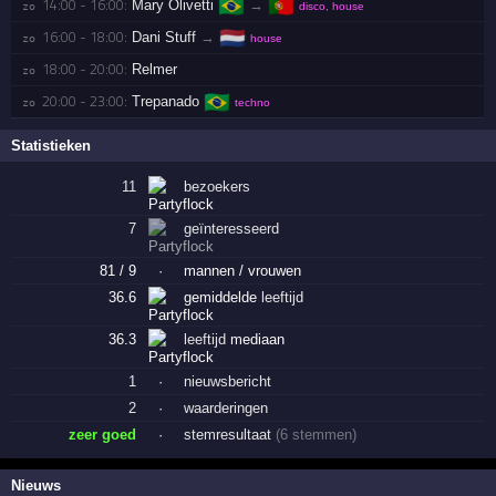
🇧🇷
🇵🇹
14:00 - 16:00:
Mary Olivetti
→
zo 
disco, house
🇳🇱
16:00 - 18:00:
Dani Stuff
→
zo 
house
18:00 - 20:00:
Relmer
zo 
🇧🇷
20:00 - 23:00:
Trepanado
zo 
techno
Statistieken
11
bezoekers
7
geïnteresseerd
81 / 9
·
mannen / vrouwen
36.6
gemiddelde
leeftijd
36.3
leeftijd
mediaan
1
·
nieuwsbericht
2
·
waarderingen
zeer goed
·
stemresultaat
(6 stemmen)
Nieuws