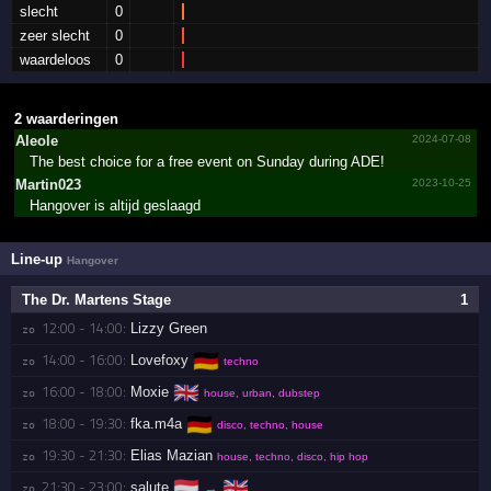
slecht
0
zeer slecht
0
waardeloos
0
2 waarderingen
Aleole
2024-07-08
The best choice for a free event on Sunday during ADE!
Martin023
2023-10-25
Hangover is altijd geslaagd
Line-up
Hangover
The Dr. Martens Stage
1
12:00 - 14:00:
Lizzy Green
zo 
🇩🇪
14:00 - 16:00:
Lovefoxy
zo 
techno
🇬🇧
16:00 - 18:00:
Moxie
zo 
house, urban, dubstep
🇩🇪
18:00 - 19:30:
fka.m4a
zo 
disco, techno, house
19:30 - 21:30:
Elias Mazian
zo 
house, techno, disco, hip hop
🇦🇹
🇬🇧
21:30 - 23:00:
salute
→
zo 