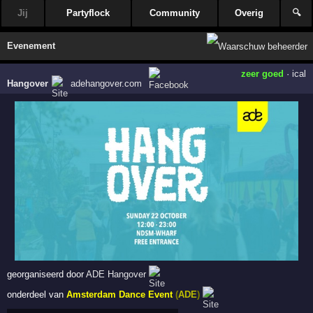
Jij
Partyflock
Community
Overig
🔍
Evenement
zeer goed
·
ical
Hangover
adehangover.com
georganiseerd door
ADE Hangover
onderdeel van
Amsterdam Dance Event
(
ADE
)