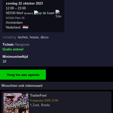
zondag 22 oktober 2023
12:00
–
23:00
NDSM-Werf
(buiten)
NDSM-Plein 28
Amsterdam
🇳🇱
Nederland
schatting:
techno
,
house
,
disco
Tickets
Hangover
Gratis entree!
Minimumleeftijd
18
Voeg toe aan agenda
Misschien ook interessant
TrailerFest
8 augustus 2026 13:00
't Zoet
,
Breda