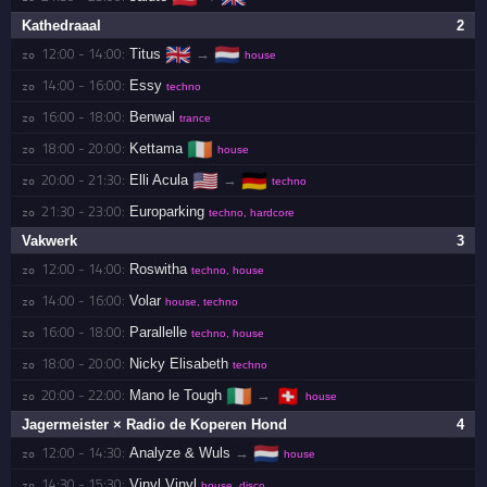
Kathedraaal
2
🇬🇧
🇳🇱
12:00 - 14:00:
Titus
→
zo 
house
14:00 - 16:00:
Essy
zo 
techno
16:00 - 18:00:
Benwal
zo 
trance
🇮🇪
18:00 - 20:00:
Kettama
zo 
house
🇺🇸
🇩🇪
20:00 - 21:30:
Elli Acula
→
zo 
techno
21:30 - 23:00:
Europarking
zo 
techno, hardcore
Vakwerk
3
12:00 - 14:00:
Roswitha
zo 
techno, house
14:00 - 16:00:
Volar
zo 
house, techno
16:00 - 18:00:
Parallelle
zo 
techno, house
18:00 - 20:00:
Nicky Elisabeth
zo 
techno
🇮🇪
🇨🇭
20:00 - 22:00:
Mano le Tough
→
zo 
house
Jagermeister × Radio de Koperen Hond
4
🇳🇱
12:00 - 14:30:
Analyze & Wuls
→
zo 
house
14:30 - 15:30:
Vinyl Vinyl
zo 
house, disco