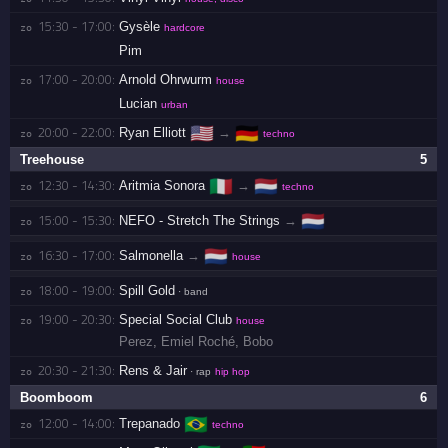
15:30 - 17:00:
Gysèle
zo 
hardcore
Pim
17:00 - 20:00:
Arnold Ohrwurm
zo 
house
Lucian
urban
🇺🇸
🇩🇪
20:00 - 22:00:
Ryan Elliott
→
zo 
techno
Treehouse
5
🇮🇹
🇳🇱
12:30 - 14:30:
Aritmia Sonora
→
zo 
techno
🇳🇱
15:00 - 15:30:
NEFO - Stretch The Strings
→
zo 
🇳🇱
16:30 - 17:00:
Salmonella
→
zo 
house
18:00 - 19:00:
Spill Gold
zo 
· band
19:00 - 20:30:
Special Social Club
zo 
house
Perez
,
Emiel Roché
,
Bobo
20:30 - 21:30:
Rens & Jair
zo 
· rap
hip hop
Boomboom
6
🇧🇷
12:00 - 14:00:
Trepanado
zo 
techno