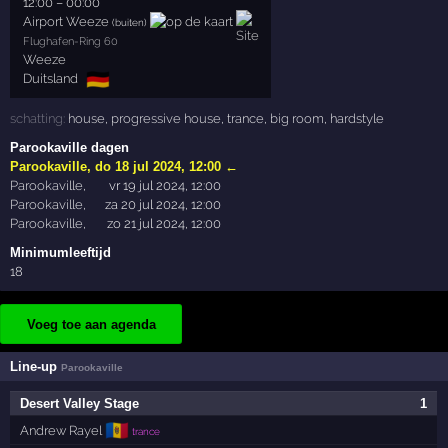
12:00
–
00:00
Airport Weeze
(buiten)
Flughafen-Ring 60
Weeze
🇩🇪
Duitsland
schatting:
house
,
progressive house
,
trance
,
big room
,
hardstyle
Parookaville dagen
Parookaville
,
do 18 jul 2024, 12:00
←
Parookaville
,
vr 19 jul 2024, 12:00
Parookaville
,
za 20 jul 2024, 12:00
Parookaville
,
zo 21 jul 2024, 12:00
Minimumleeftijd
18
Voeg toe aan agenda
Line-up
Parookaville
Desert Valley Stage
1
🇲🇩
Andrew Rayel
trance