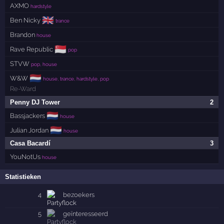
AXMO
hardstyle
🇬🇧
Ben Nicky
trance
Brandon
house
🇸🇬
Rave Republic
pop
STVW
pop, house
🇳🇱
W&W
house, trance, hardstyle, pop
Re-Ward
Penny DJ Tower
2
🇳🇱
Bassjackers
house
🇳🇱
Julian Jordan
house
Casa Bacardí
3
YouNotUs
house
Statistieken
4
bezoekers
5
geïnteresseerd