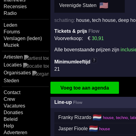
🇺🇸
Verenigde Staten
Recensies
Radio
schatting:
house
,
tech house
,
deep ho
Leden
Tickets & prijs
Flow
Forums
Verslagen (leden)
Voorverkoop:
€
30
,91
Muziek
Alle bovenstaande prijzen zijn
inclusi
Artiesten
?
Minimumleeftijd
Locaties
21
Organisaties
Steden
Voeg toe aan agenda
Contact
Crew
Line-up
Flow
Vacatures
Donaties
🇳🇱
Franky Rizardo
house, techno, lati
Beleid
Help
🇳🇱
Jasper Fioole
house
Adverteren