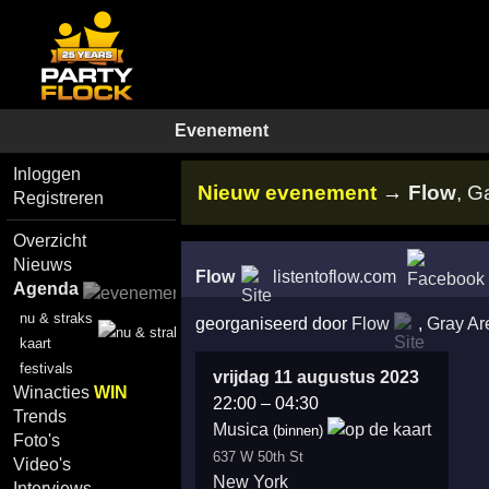
Evenement
Inloggen
Nieuw evenement
→
Flow
, G
Registreren
Overzicht
Nieuws
Flow
listentoflow.com
Agenda
nu & straks
georganiseerd door
Flow
,
Gray Ar
kaart
festivals
vrijdag 11 augustus 2023
Winacties
WIN
22:00
–
04:30
Trends
M usica
(binnen)
Foto's
637 W 50th St
Video's
New York
Interviews