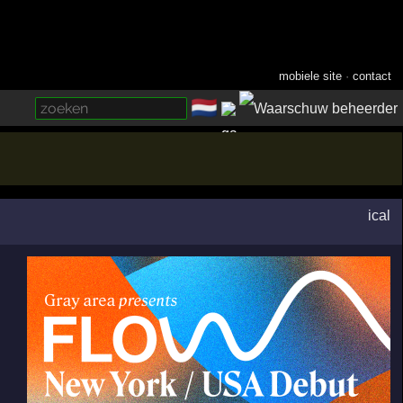
mobiele site
·
contact
🇳🇱
­
ical