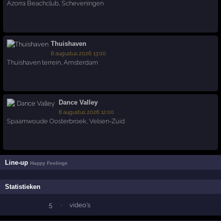
Azorra Beachclub
,
Scheveningen
Thuishaven
8 augustus 2026 13:00
Thuishaven terrein
,
Amsterdam
Dance Valley
8 augustus 2026 12:00
Spaarnwoude Oosterbroek
,
Velsen-Zuid
Line-up
Happy Feelings
Statistieken
5
·
video's