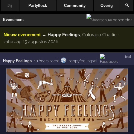
Jij
Partyflock
Community
Overig
🔍
Evenement
Nieuw evenement
→
Happy Feelings
, Colorado Charlie ·
zaterdag 15 augustus 2026
ical
Happy Feelings
·
10 Years nacht
happyfeelings.nl