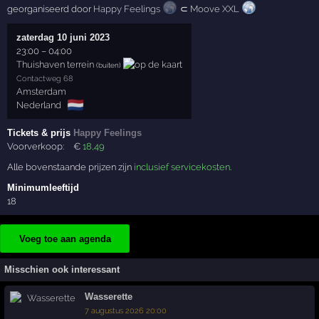
georganiseerd door
Happy Feelings
⊂
Moove XXL
zaterdag 10 juni 2023
23:00
–
04:00
Thuishaven terrein
(buiten)
Contactweg 68
Amsterdam
🇳🇱
Nederland
Tickets & prijs
Happy Feelings
Voorverkoop:
€
18
,49
Alle bovenstaande prijzen zijn
inclusief servicekosten
.
Minimumleeftijd
18
Voeg toe aan agenda
Misschien ook interessant
Wasserette
7 augustus 2026 20:00