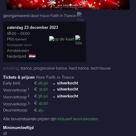
georganiseerd door
Have Faith in Trance
zaterdag 23 december 2023
18:00
–
01:00
P60
(binnen)
Stadsplein 100A
Amstelveen
🇳🇱
Nederland
schatting:
trance
,
progressive trance
,
hard trance
,
tech house
Tickets & prijzen
Have Faith in Trance
Early bird:
€
26
,50
→ uitverkocht
1
€
31
,50
→ uitverkocht
Voorverkoop
:
2
€
36
,50
→ uitverkocht
Voorverkoop
:
3
€
41
,50
Voorverkoop
:
Deurverkoop:
€
45
,-
Alle bovenstaande prijzen zijn
inclusief servicekosten
.
Minimumleeftijd
18