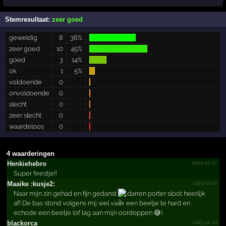
Stemresultaat:
zeer goed
geweldig
8
36%
zeer goed
10
45%
goed
3
14%
ok
1
5%
voldoende
0
onvoldoende
0
slecht
0
zeer slecht
0
waardeloos
0
4 waarderingen
2024-01-27
Henkiehebro
Super feestje!!
2023-12-27
Maaike :kusje2:
Naar mijn zin gehad en fijn gedanst
darren porter sloot heerlijk
af! De bas stond volgens mij wel vaak een beetje te hard en
echode een beetje (of lag aan mijn oordoppen 😅)
2023-12-24
blackorca