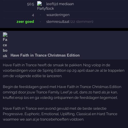
50.5
leeftijd
mediaan
4
·
waarderingen
zeer goed
·
stemresultaat
(22 stemmen)
Have Faith in Trance Christmas Edition
Have Faith in Trance heeft de smaak te pakken. Nog volop in de
voorbeidingen voor de Spring Edition op 29 april staan ze al te trappelen
om de volgende editie te lanceren.
Begin de feestdagen goed met Have Faith in Trance Christmas Edition
omringd door jouw Trance Family. Leef je uit, dans zo hard als je kan,
knuffel erop los en ga voledig ontspannen de feestdagen tegemoet.
Have Faith in Trance een avond gevuld met de beste selectie
Progressive, Euphoric, Emotional, Uplifting, Classical en Hard Trance
waarmee we aan al je trancebehoeften voldoen.