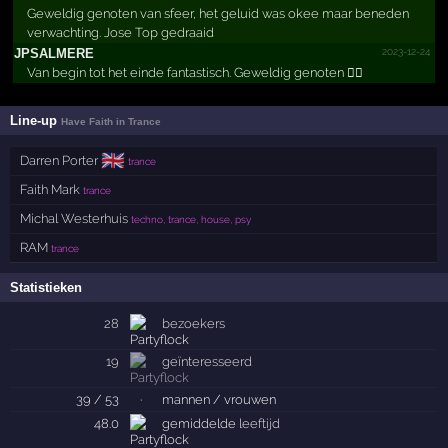
Geweldig genoten van sfeer, het geluid was okee maar beneden
verwachting. Jose Top gedraaid
2023-12-24
JPSALMERE
Van begin tot het einde fantastisch. Geweldig genoten 👌🏻
Line-up
Have Faith in Trance
🇬🇧
Darren Porter
trance
Faith Mark
trance
Michal Westerhuis
techno, trance, house, psy
RAM
trance
Statistieken
28
bezoekers
19
geïnteresseerd
39 / 53
·
mannen / vrouwen
48.0
gemiddelde
leeftijd