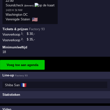
22:00
Soundcheck
(binnen)
1420 K St NW
Washington DC
🇺🇸
Verenigde Staten
Tickets & prijzen
Factory 93
1
$
30
,-
Voorverkoop
:
2
$
35
,-
Voorverkoop
:
Minimumleeftijd
18
Voeg toe aan agenda
Line-up
Factory 93
🇫🇷
Shiba San
Statistieken
Video