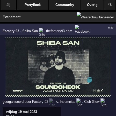
Jij
Partyflock
Community
Overig
🔍
Evenement
ical
Factory 93
·
Shiba San
thefactory93.com
georganiseerd door
Factory 93
⊂
Insomniac
,
Club Glow
vrijdag 19 mei 2023