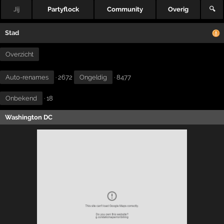
Jij
Partyflock
Community
Overig
🔍
Stad
Overzicht
Auto-renames
· 2672
Ongeldig
· 8477
Onbekend
· 18
Washington DC