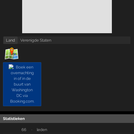
Land
Verenigde Staten
Statistieken
66
·
leden