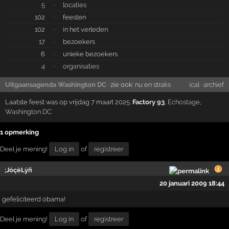
5
·
locaties
102
·
feesten
102
·
in het verleden
17
·
bezoekers
6
·
unieke bezoekers
4
·
organisaties
Uitgaansagenda Washington DC
· zie ook:
nu en straks
ical
·
archief
Laatste feest was op vrijdag 7 maart 2025:
Factory 93
,
Echostage
,
Washington DC
1 opmerking
Deel je mening!
Log in
of
registreer
;JóçèLýñ
20 januari 2009 18:44
gefeliciteerd obama!
Deel je mening!
Log in
of
registreer