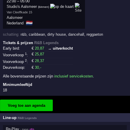
22:00
–
05:00
Studio's Aalsmeer
(binnen)
Van Cleeffkade 15
Aalsmeer
🇳🇱
Nederland
schatting:
r&b
,
caribbean
,
dirty house
,
dancehall
,
reggaeton
Tickets & prijzen
R&B Legends
Early bird:
€
20
,87
→ uitverkocht
1
€
25
,87
Voorverkoop
:
2
€
28
,37
Voorverkoop
:
Deurverkoop:
€
30
,-
Alle bovenstaande prijzen zijn
inclusief servicekosten
.
Minimumleeftijd
18
Voeg toe aan agenda
Line-up
R&B Legends
Re-Play
· zang
r&b