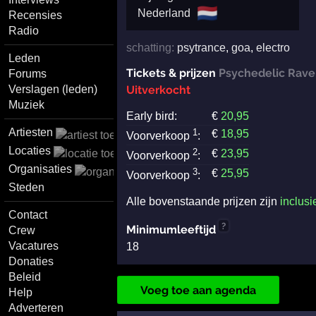
🇳🇱
Nederland
Recensies
Radio
schatting:
psytrance
,
goa
,
electro
Leden
Tickets & prijzen
Psychedelic Rave
Forums
Verslagen (leden)
Uitverkocht
Muziek
Early bird:
€
20
,95
Artiesten
1
€
18
,95
Voorverkoop
:
Locaties
2
€
23
,95
Voorverkoop
:
Organisaties
3
€
25
,95
Voorverkoop
:
Steden
Alle bovenstaande prijzen zijn
inclusi
Contact
?
Minimumleeftijd
Crew
Vacatures
18
Donaties
Beleid
Voeg toe aan agenda
Help
Adverteren