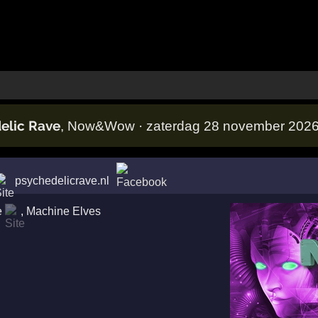
elic Rave
, Now&Wow · zaterdag 28 november 202
psychedelicrave.nl
e
,
Machine Elves