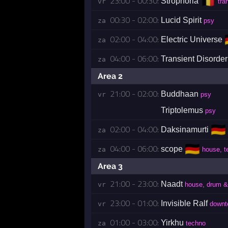
🇧🇪
23:00 - 00:30:
Strophoria
vr 
tra
00:30 - 02:00:
Lucid Spirit
za 
psy
02:00 - 04:00:
Electric Universe
za 
04:00 - 06:00:
Transient Disorder
za 
Area 2
21:00 - 02:00:
Buddhaan
vr 
psy
Triptolemus
psy
🇩🇪
02:00 - 04:00:
Daksinamurti
za 
🇩🇪
04:00 - 06:00:
scope
za 
house, t
Area 3
21:00 - 23:00:
Naadt
vr 
house, drum &
23:00 - 01:00:
Invisible Ralf
vr 
downt
01:00 - 03:00:
Yirkhu
za 
techno