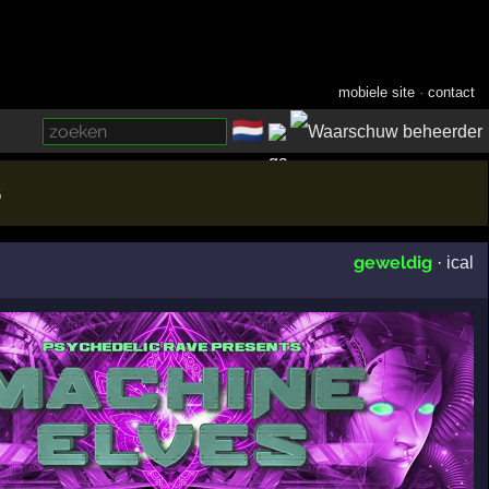
mobiele site
·
contact
🇳🇱
­
6
geweldig
·
ical