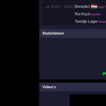
🇭🇺
03:00 - 06:00:
Benedict
za 
psy, 
Roi Koch
techno
Toontje Lager
hous
Statistieken
g
Video's