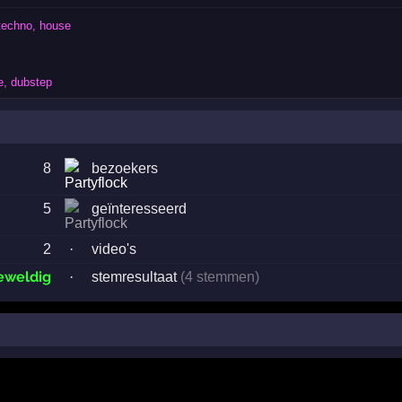
techno, house
e, dubstep
8
bezoekers
5
geïnteresseerd
2
·
video's
eweldig
·
stemresultaat
(4 stemmen)