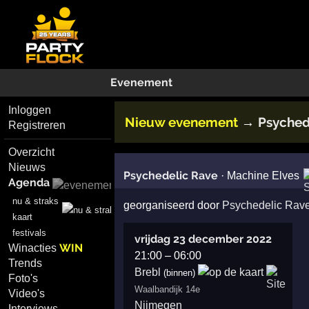
Evenement
Inloggen
Nieuw evenement
Psyched
→
Registreren
Overzicht
Nieuws
Psychedelic Rave
·
Machine Elves
Agenda
nu & straks
georganiseerd door
Psychedelic Rav
kaart
festivals
vrijdag 23 december 2022
WIN
Winacties
21:00
–
06:00
Trends
Brebl
(binnen)
Foto's
Waalbandijk 14e
Video's
Nijmegen
Interviews