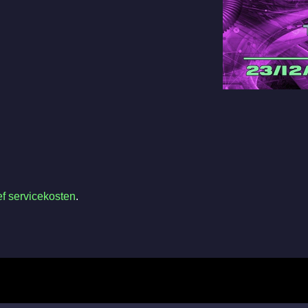
ef servicekosten
.