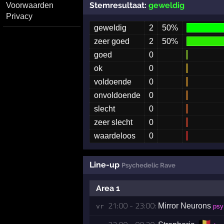
Stemresultaat:
geweldig
Voorwaarden
Privacy
geweldig
2
50%
zeer goed
2
50%
goed
0
ok
0
voldoende
0
onvoldoende
0
slecht
0
zeer slecht
0
waardeloos
0
Line-up
Psychedelic Rave
Area 1
21:00 - 23:00:
Mirror Neurons
vr 
psy