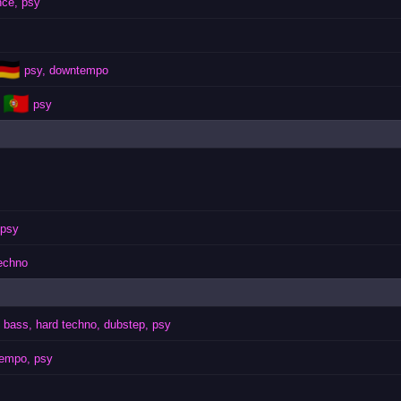
nce, psy
🇩🇪
psy, downtempo
🇵🇹
psy
psy
echno
 bass, hard techno, dubstep, psy
empo, psy