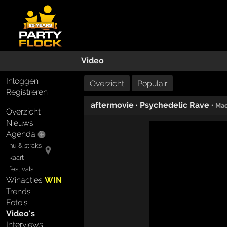
Video
Inloggen
Overzicht
Populair
Registreren
aftermovie
·
Psychedelic Rave
·
Mac
Overzicht
Nieuws
Agenda
nu & straks
kaart
festivals
Winacties
WIN
Trends
Foto's
Video's
Interviews