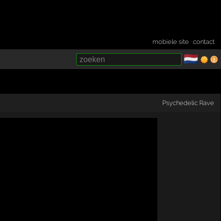
mobiele site
·
contact
🇳🇱
­
Psychedelic Rave