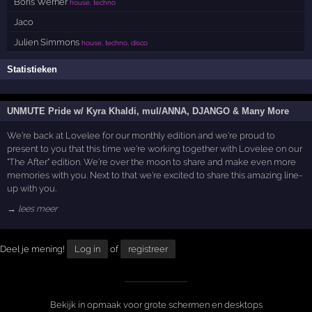
Boris Werner
house, techno
Jaco
Julien Simmons
house, techno, disco
Statistieken
UNMUTE Pride w/ Kyra Khaldi, mul/ANNA, DJANGO & Many More
We're back at Lovelee for our monthly edition and we're proud to
present to you that this time we're working together with Lovelee on our
"The After" edition. We're over the moon to share and make even more
memories with you. Next to that we're excited to share this amazing line-
up with you.
→ lees meer
Deel je mening!
Log in
of
registreer
Bekijk in opmaak voor grote schermen en desktops