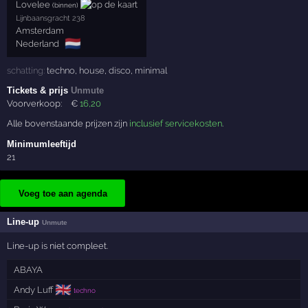
Lovelee
(binnen)
Lijnbaansgracht 238
Amsterdam
🇳🇱
Nederland
schatting:
techno
,
house
,
disco
,
minimal
Tickets & prijs
Unmute
Voorverkoop:
€
16
,20
Alle bovenstaande prijzen zijn
inclusief servicekosten
.
Minimumleeftijd
21
Voeg toe aan agenda
Line-up
Unmute
Line-up is niet compleet.
ABAYA
🇬🇧
Andy Luff
techno