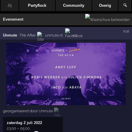
Jij
Partyflock
Community
Overig
🔍
Evenement
ical
Unmute
·
The After
unmute.nl
× 2
georganiseerd door
Unmute
zaterdag 2 juli 2022
23:00
–
05:00