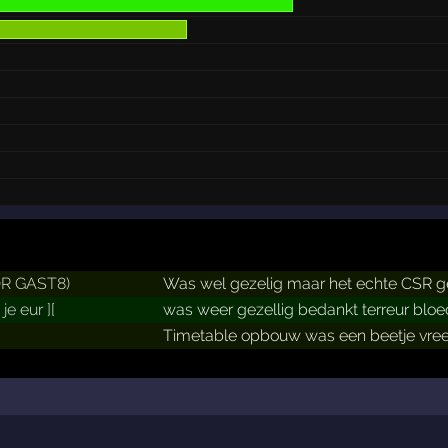
ROR GAST8)
Was wel gezelig maar het echte CSR ge
 je eur ][
was weer gezellig bedankt terreur bloed 
Timetable opbouw was een beetje vree