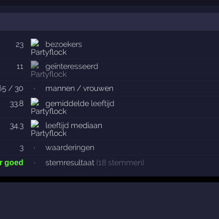
23
bezoekers
11
geïnteresseerd
65 / 30
·
mannen / vrouwen
33.8
gemiddelde
leeftijd
34.3
leeftijd
mediaan
3
·
waarderingen
·
stemresultaat
(18 stemmen)
r goed