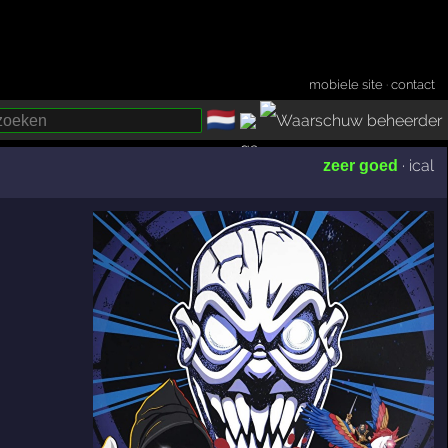
mobiele site
·
contact
🇳🇱
­
·
ical
zeer goed