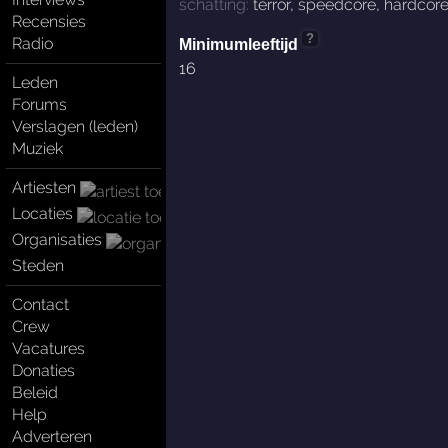
schatting:
terror
,
speedcore
,
hardcor
Recensies
?
Radio
Minimumleeftijd
16
Leden
Forums
Verslagen (leden)
Muziek
Artiesten
Locaties
Organisaties
Steden
Contact
Crew
Vacatures
Donaties
Beleid
Help
Adverteren