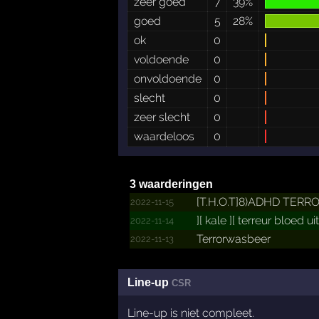
zeer goed
7
39%
goed
5
28%
ok
0
voldoende
0
onvoldoende
0
slecht
0
zeer slecht
0
waardeloos
0
3 waarderingen
[T.­H.­O.­T]8)ADHD TER
2022-11-15
][ kale ][ terreur bloed uit
2022-11-14
Terror­wasbee­r
2022-11-13
Line-up
CSR
Line-up is niet compleet.