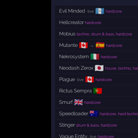
🇬🇹
Evil Minded
· live
hardcore
Hellcreator
hardcore
Mobius
techno, drum & bass, hardcore
🇨🇦
🇪🇸
Mutante
→
hardcore
🇮🇹
Nekrosystem
hardcore
🇯🇵
Neodash Zerox
house, techno, har
🇨🇦
Plague
· live
hardcore
🇵🇹
Rictus Sempra
🇬🇧
Smurf
hardcore
🇦🇺
Speedloader
hardcore, hard techn
Stinger
drum & bass, hardcore
Vague Entity
· live
hardcore