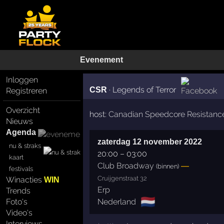
Evenement
Inloggen
·
Legends of Terror
CSR
Registreren
Overzicht
host:
Canadian Speedcore Resistanc
Nieuws
Agenda
zaterdag 12 november 2022
nu & straks
20:00
–
03:00
kaart
Club Broadway
—
(binnen)
festivals
Cruijgenstraat 32
Winacties
WIN
Erp
Trends
🇳🇱
Nederland
Foto's
Video's
Interviews