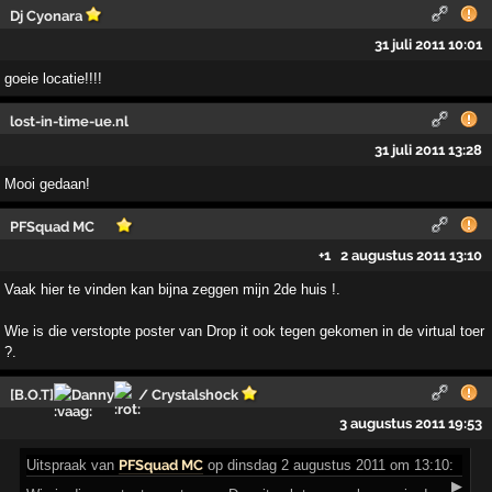
Dj Cyonara
31 juli 2011 10:01
goeie locatie!!!!
lost-in-time-ue.nl
31 juli 2011 13:28
Mooi gedaan!
PFSquad MC
+1
2 augustus 2011 13:10
Vaak hier te vinden kan bijna zeggen mijn 2de huis !.
Wie is die verstopte poster van Drop it ook tegen gekomen in de virtual toer
?.
[B.O.T]
Danny
/ Crystalsh0ck
3 augustus 2011 19:53
Uitspraak
van
PFSquad MC
op dinsdag 2 augustus 2011 om 13:10:
▶