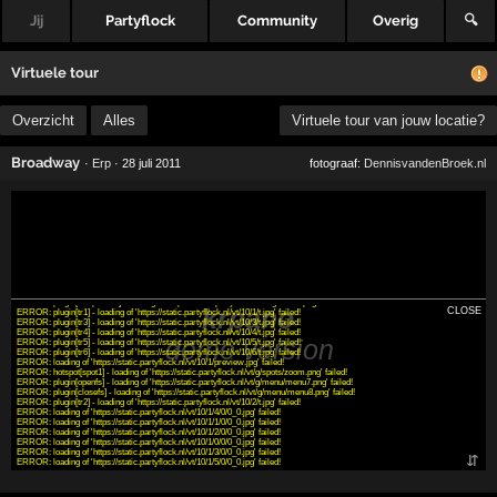
Jij
Partyflock
Community
Overig
🔍
Virtuele tour
Overzicht
Alles
Virtuele tour van jouw locatie?
Broadway
·
Erp
· 28 juli 2011
fotograaf:
DennisvandenBroek.nl
INFO: krpano 1.20.11 (build 2023-11-23)
INFO: Android 14 (Pixel 8) - Chrome 131.0 - WebGL
ERROR: plugin[thumbarray] - loading of 'https://static.partyflock.nl/vt/g/transparent.png' failed!
ERROR: plugin[slide] - loading of 'https://static.partyflock.nl/vt/g/slide.png' failed!
ERROR: plugin[strap] - loading of 'https://static.partyflock.nl/vt/g/strap.png' failed!
ERROR: plugin[straparrow] - loading of 'https://static.partyflock.nl/vt/g/arrow.png' failed!
CLOSE
ERROR: plugin[tr1] - loading of 'https://static.partyflock.nl/vt/10/1/t.jpg' failed!
ERROR: plugin[tr3] - loading of 'https://static.partyflock.nl/vt/10/3/t.jpg' failed!
ERROR: plugin[tr4] - loading of 'https://static.partyflock.nl/vt/10/4/t.jpg' failed!
ERROR: plugin[tr5] - loading of 'https://static.partyflock.nl/vt/10/5/t.jpg' failed!
ERROR: plugin[tr6] - loading of 'https://static.partyflock.nl/vt/10/6/t.jpg' failed!
ERROR: loading of 'https://static.partyflock.nl/vt/10/1/preview.jpg' failed!
ERROR: hotspot[spot1] - loading of 'https://static.partyflock.nl/vt/g/spots/zoom.png' failed!
ERROR: plugin[openfs] - loading of 'https://static.partyflock.nl/vt/g/menu/menu7.png' failed!
ERROR: plugin[closefs] - loading of 'https://static.partyflock.nl/vt/g/menu/menu8.png' failed!
ERROR: plugin[tr2] - loading of 'https://static.partyflock.nl/vt/10/2/t.jpg' failed!
ERROR: loading of 'https://static.partyflock.nl/vt/10/1/4/0/0_0.jpg' failed!
ERROR: loading of 'https://static.partyflock.nl/vt/10/1/1/0/0_0.jpg' failed!
ERROR: loading of 'https://static.partyflock.nl/vt/10/1/2/0/0_0.jpg' failed!
ERROR: loading of 'https://static.partyflock.nl/vt/10/1/0/0/0_0.jpg' failed!
ERROR: loading of 'https://static.partyflock.nl/vt/10/1/3/0/0_0.jpg' failed!
⇵
ERROR: loading of 'https://static.partyflock.nl/vt/10/1/5/0/0_0.jpg' failed!