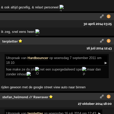
& ook altijd gezellig, & relaxt personeel
30 april 2014 03:25
ik zeg, snel eens heen
terpletter
16 juli 2014 12:43
Uitspraak
van
Hardbouncer
op woensdag 7 september 2011 om
18:10:
▶
hoe make ze da joh
net een supergedaileerd spel
maar dan
zonder inhoud
rijden gewoon met de google street view auto naar binnen
stefan_helmond // Rawraver
27 oktober 2014 18:00
Uitspraak
van
terpletter
op woensdag 16 juli 2014 om 12:43:
▶