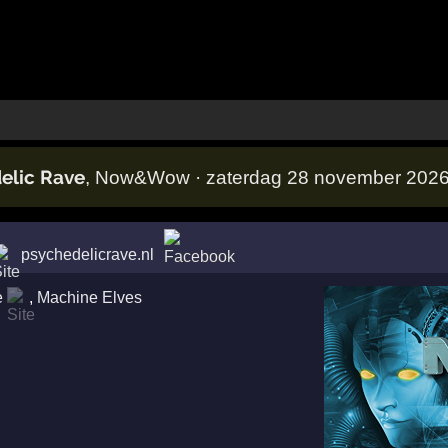
elic Rave
, Now&Wow · zaterdag 28 november 202
psychedelicrave.nl
e
,
Machine Elves