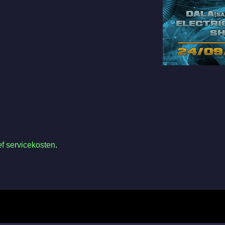
ef servicekosten
.