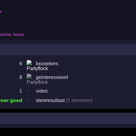
e
techno, house
6
bezoekers
8
geïnteresseerd
1
·
video
zeer goed
·
stemresultaat
(5 stemmen)