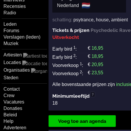
🇳🇱
Nederland
Recensies
Radio
schatting:
psytrance
,
house
,
ambient
Leden
Tickets & prijzen
Psychedelic Rave
Forums
Verslagen (leden)
Uitverkocht
Muziek
1
€
16
,95
Early bird
:
Artiesten
2
€
18
,95
Early bird
:
Locaties
1
€
20
,95
Voorverkoop
:
Organisaties
2
€
23
,55
Voorverkoop
:
Steden
Alle bovenstaande prijzen zijn
inclusi
Contact
?
Crew
Minimumleeftijd
Vacatures
18
Donaties
Beleid
Voeg toe aan agenda
Help
Adverteren