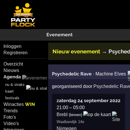
Evenement
Inloggen
Nieuw evenement
Psyched
→
Registreren
Overzicht
Nieuws
Psychedelic Rave
·
Machine Elves
Agenda
nu & straks
georganiseerd door
Psychedelic Rav
kaart
festivals
zaterdag 24 september 2022
WIN
Winacties
21:00
–
05:00
Trends
Brebl
(binnen)
Foto's
Waalbandijk 14e
Video's
Nijmegen
Interviews