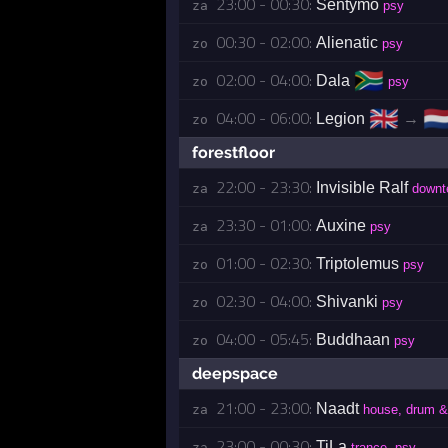
23:00 - 00:30:
Sentymo
za 
psy
00:30 - 02:00:
Alienatic
zo 
psy
🇿🇦
02:00 - 04:00:
Dala
zo 
psy
🇬🇧
🇳
04:00 - 06:00:
Legion
→
zo 
forestfloor
22:00 - 23:30:
Invisible Ralf
za 
downt
23:30 - 01:00:
Auxine
za 
psy
01:00 - 02:30:
Triptolemus
zo 
psy
02:30 - 04:00:
Shivanki
zo 
psy
04:00 - 05:45:
Buddhaan
zo 
psy
deepspace
21:00 - 23:00:
Naadt
za 
house, drum &
23:00 - 00:30:
TiLa
za 
trance, psy