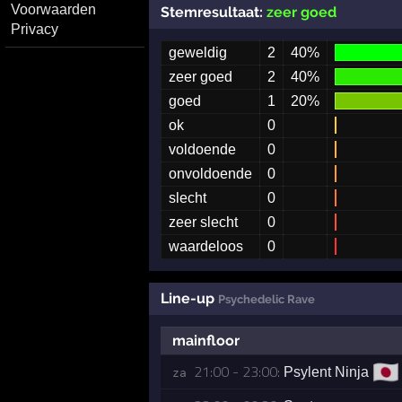
Voorwaarden
Stemresultaat:
zeer goed
Privacy
geweldig
2
40%
zeer goed
2
40%
goed
1
20%
ok
0
voldoende
0
onvoldoende
0
slecht
0
zeer slecht
0
waardeloos
0
Line-up
Psychedelic Rave
mainfloor
🇯🇵
21:00 - 23:00:
Psylent Ninja
za 