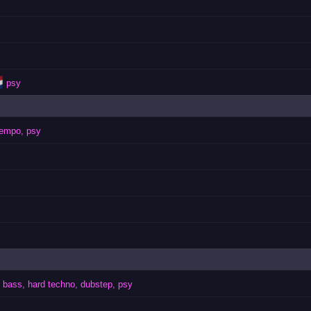

psy
empo, psy
 bass, hard techno, dubstep, psy