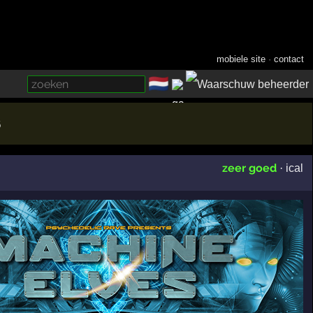
mobiele site
·
contact
🇳🇱
­
6
zeer goed
·
ical