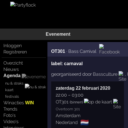
Evenement
Inloggen
·
Bass Carnival
OT301
Registreren
Overzicht
label:
carnaval
Nieuws
georganiseerd door
Bassculture
,
Agenda
nu & straks
zaterdag 22 februari 2020
kaart
22:00
–
03:00
festivals
OT301
(binnen)
Winacties
WIN
Trends
Overtoom 301
Foto's
Amsterdam
🇳🇱
Video's
Nederland
Interviews