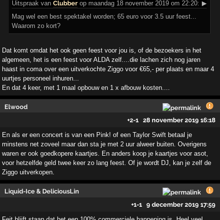
Uitspraak
van
Clubber
op maandag 18 november 2019 om 22:20:
▶
Mag wel een best spektakel worden; 65 euro voor 3.5 uur feest...
Waarom zo kort?
Dat komt omdat het ook geen feest voor jou is, of de bezoekers in het
algemeen, het is een feest voor ALDA zelf....die lachen zich nog jaren
haast in coma over een uitverkochte Ziggo voor €65,- per plaats en maar 4
uurtjes personeel inhuren...
En dat 4 keer, met 1 maal opbouw en 1 x afbouw kosten....
Elwood
+2
-1
28 november 2019 16:18
En als er een concert is van een Pink! of een Taylor Swift betaal je
minstens net zoveel maar dan sta je met 2 uur alweer buiten. Overigens
waren er ook goedkopere kaartjes. En anders koop je kaartjes voor asot,
voor hetzelfde geld twee keer zo lang feest. Of je wordt DJ, kan je zelf de
Ziggo uitverkopen.
Liquid-Ice & DeliciousLin
+1
-1
9 december 2019 17:59
Feit blijft staan dat het een 100% commerciele happening is. Heel veel