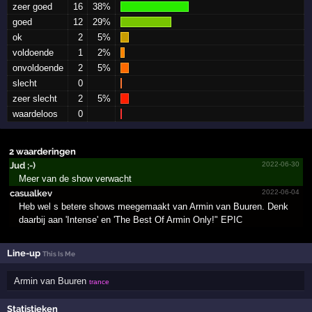
zeer goed
16
38%
goed
12
29%
ok
2
5%
voldoende
1
2%
onvoldoende
2
5%
slecht
0
zeer slecht
2
5%
waardeloos
0
2 waarderingen
Jud ;-)
2022-06-30
Meer van de show verwacht
casualkev
2022-06-04
Heb wel s betere shows meegemaakt van Armin van Buuren. Denk
daarbij aan 'Intense' en 'The Best Of Armin Only!" EPIC
Line-up
This Is Me
Armin van Buuren
trance
Statistieken