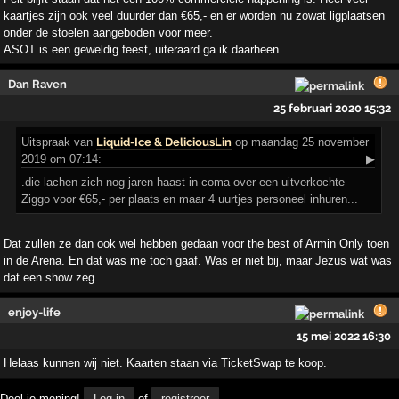
kaartjes zijn ook veel duurder dan €65,- en er worden nu zowat ligplaatsen
onder de stoelen aangeboden voor meer.
ASOT is een geweldig feest, uiteraard ga ik daarheen.
Dan Raven
25 februari 2020 15:32
Uitspraak
van
Liquid-Ice & DeliciousLin
op maandag 25 november
2019 om 07:14:
▶
.die lachen zich nog jaren haast in coma over een uitverkochte
Ziggo voor €65,- per plaats en maar 4 uurtjes personeel inhuren...
Dat zullen ze dan ook wel hebben gedaan voor the best of Armin Only toen
in de Arena. En dat was me toch gaaf. Was er niet bij, maar Jezus wat was
dat een show zeg.
enjoy-life
15 mei 2022 16:30
Helaas kunnen wij niet. Kaarten staan via TicketSwap te koop.
Deel je mening!
Log in
of
registreer