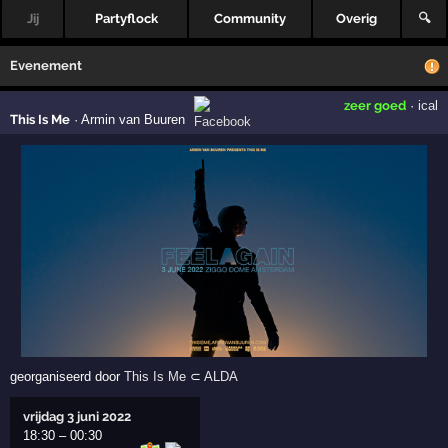
Jij
Partyflock
Community
Overig
🔍
Evenement
zeer goed
·
ical
This Is Me
·
Armin van Buuren
georganiseerd door
This Is Me
⊂
ALDA
vrijdag 3 juni 2022
18:30
–
00:30