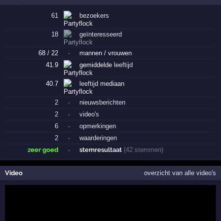
61
bezoekers
18
geïnteresseerd
68 / 22
·
mannen / vrouwen
41.9
gemiddelde
leeftijd
40.7
leeftijd
mediaan
2
·
nieuwsberichten
2
·
video's
6
·
opmerkingen
2
·
waarderingen
zeer goed
·
stemresultaat
(42 stemmen)
Video
overzicht van alle video's