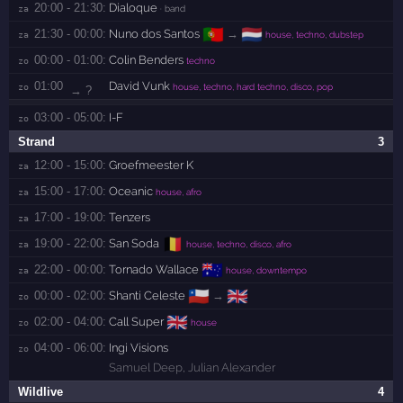
20:00 - 21:30:
Dialoque
za 
· band
🇵🇹
🇳🇱
21:30 - 00:00:
Nuno dos Santos
→
za 
house, techno, dubstep
00:00 - 01:00:
Colin Benders
zo 
techno
01:00
David Vunk
zo 
house, techno, hard techno, disco, pop
→ ?
03:00 - 05:00:
I-F
zo 
Strand
3
12:00 - 15:00:
Groefmeester K
za 
15:00 - 17:00:
Oceanic
za 
house, afro
17:00 - 19:00:
Tenzers
za 
🇧🇪
19:00 - 22:00:
San Soda
za 
house, techno, disco, afro
🇦🇺
22:00 - 00:00:
Tornado Wallace
za 
house, downtempo
🇨🇱
🇬🇧
00:00 - 02:00:
Shanti Celeste
→
zo 
🇬🇧
02:00 - 04:00:
Call Super
zo 
house
04:00 - 06:00:
Ingi Visions
zo 
Samuel Deep
,
Julian Alexander
Wildlive
4