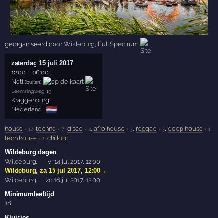
georganiseerd door
Wildeburg
,
Full Spectrum
zaterdag 15 juli 2017
12:00
–
06:00
Netl
(buiten)
Leemringweg 19
Kraggenburg
🇳🇱
Nederland
house
,
techno
,
disco
,
afro house
,
reggae
,
deep house
,
× 12
× 7
× 4
× 3
× 3
× 1
tech house
,
chillout
× 1
Wildeburg dagen
Wildeburg
,
vr 14 jul 2017, 12:00
Wildeburg
,
za 15 jul 2017, 12:00
←
Wildeburg
,
zo 16 jul 2017, 12:00
Minimumleeftijd
18
Kluisjes