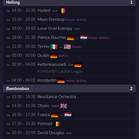
Helling
1
🇧🇪
14:30 - 15:30:
Harted
za 
· live
15:30 - 18:00:
Mees Dierdorp
za 
house, techno
18:00 - 19:00:
Love Over Entropy
za 
· live
🇩🇪
🇳🇱
19:00 - 21:30:
Patrice Bäumel
→
za 
house, techno
🇮🇹
🇺🇸
21:30 - 00:00:
Tennis
→
za 
house
🇩🇪
00:00 - 02:00:
Dustin
zo 
techno
🇩🇪
02:00 - 04:00:
Kettenkarussell
zo 
· live
Konstantin
,
Leafar Legov
🇩🇪
04:00 - 06:00:
Konstantin
zo 
house, techno
Bamboebos
2
13:30 - 14:30:
Resistance Orchestra
za 
🇬🇧
14:30 - 15:30:
Otzeki
za 
· band
🇩🇪
🇳🇱
15:30 - 17:30:
Franca
→
za 
🇧🇪
17:30 - 18:30:
Pomrad
za 
18:30 - 20:00:
David Douglas
za 
· live