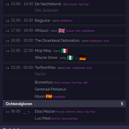
13:00 - 14:00:
De Nachtdienst
za 
· live
house, hip hop
Dirk Zandvliet
15:00 - 16:00:
Bagjuice
za 
· band
caribbean
🇬🇧
17:00 - 18:00:
Afriquoi
za 
· band
house, afro, caribbean
19:00 - 20:00:
The Downbeat Detonators
za 
· band
caribbean, rock
🇮🇹
21:00 - 22:00:
Mop Mop
za 
· band
🇳🇬
🇩🇪
Wayne Snow
→
· zang
23:00 - 00:00:
TenTemPiés
za 
· band
latin, caribbean, rock
Nacho
Bonnefooi
disco, house, hip hop, afro
Generaal Petraeus
🇪🇸
Kloon
hardstyle
Ochtendgloren
5
06:00
Elias Mazian
zo 
house, techno, disco, hip hop
→ ?
Luc Mast
techno, downtempo