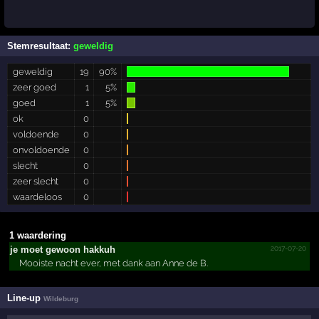
Stemresultaat:
geweldig
geweldig
19
90%
zeer goed
1
5%
goed
1
5%
ok
0
voldoende
0
onvoldoende
0
slecht
0
zeer slecht
0
waardeloos
0
1 waardering
2017-07-20
je moet gewoon hakkuh
Mooiste nacht ever, met dank aan Anne de B.
Line-up
Wildeburg