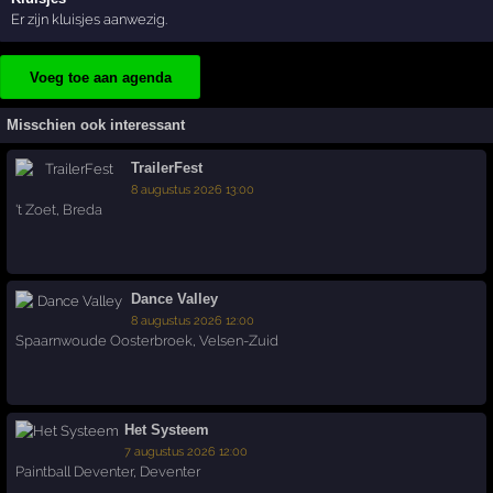
Er zijn kluisjes aanwezig.
Voeg toe aan agenda
Misschien ook interessant
TrailerFest
8 augustus 2026 13:00
't Zoet
,
Breda
Dance Valley
8 augustus 2026 12:00
Spaarnwoude Oosterbroek
,
Velsen-Zuid
Het Systeem
7 augustus 2026 12:00
Paintball Deventer
,
Deventer