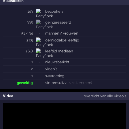
Statistieken
143
bezoekers
335
geïnteresseerd
51 / 34
·
mannen / vrouwen
27.5
gemiddelde
leeftijd
26.8
leeftijd
mediaan
1
·
nieuwsbericht
2
·
video's
1
·
waardering
geweldig
·
stemresultaat
(21 stemmen)
Video
overzicht van alle video's