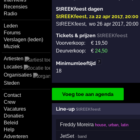
Recensies
StREEKfeest dagen
Radio
StREEKfeest
,
za 22 apr 2017, 20:00
StREEKfeest
,
wo 26 apr 2017, 20:00
Leden
Forums
Tickets & prijzen
StREEKfeest
Verslagen (leden)
Voorverkoop:
€
19
,50
Muziek
Deurverkoop:
€
24
,50
Artiesten
?
Minimumleeftijd
Locaties
18
Organisaties
Steden
Voeg toe aan agenda
Contact
Crew
Line-up
Vacatures
StREEKfeest
Donaties
Beleid
Freddy Moreira
house, urban, latin
Help
JetSet
Adverteren
· band