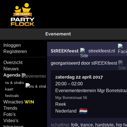
Evenement
Inloggen
StREEKfeest
streekfeest.nl
Registreren
Overzicht
georganiseerd door
stREEKfeest
Nieuws
Agenda
zaterdag 22 april 2017
nu & straks
20:00
–
02:00
kaart
Evenemententerrein Mgr Borretstra
festivals
Mgr Borretstraat 56
WIN
Winacties
Reek
Trends
🇳🇱
Nederland
Foto's
Video's
schatting:
folk
,
trance
,
hardstyle
,
hip h
Interviews