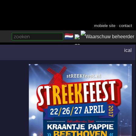
mobiele site
·
contact
🇳🇱
­
ical