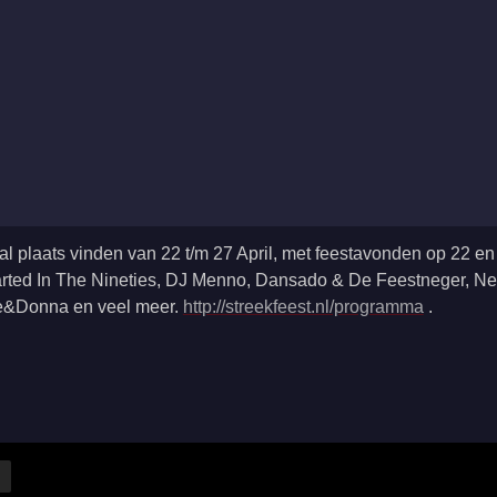
 plaats vinden van 22 t/m 27 April, met feestavonden op 22 en 2
Started In The Nineties, DJ Menno, Dansado & De Feestneger, N
ane&Donna en veel meer.
http://streekfeest.nl/programma
.