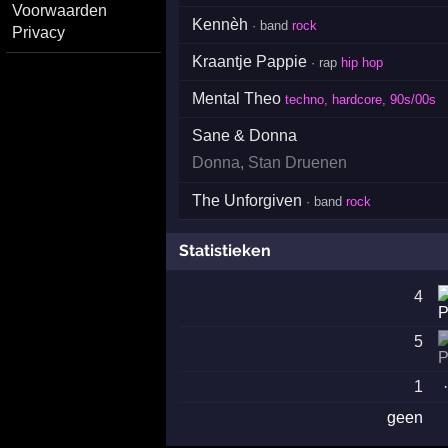
Voorwaarden
Kennèh
· band
rock
Privacy
Kraantje Pappie
· rap
hip hop
Mental Theo
techno, hardcore, 90s/00s
Sane & Donna
Donna
,
Stan Druenen
The Unforgiven
· band
rock
Statistieken
4
5
1
geen