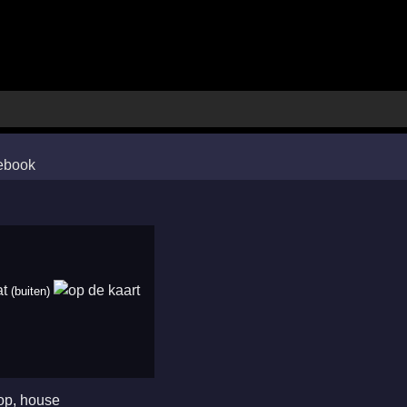
at
(buiten)
op
,
house