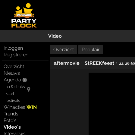
Video
Inloggen
Overzicht
Populair
Registreren
·
·
aftermovie
StREEKfeest
,
ap
22
26
Overzicht
Nieuws
Agenda
nu & straks
kaart
festivals
Winacties
WIN
Trends
Foto's
Video's
Interviews