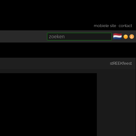
mobiele site
·
contact
🇳🇱
­
stREEKfeest