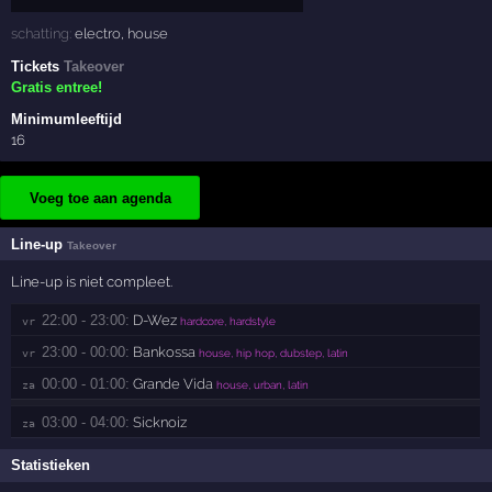
schatting:
electro
,
house
Tickets
Takeover
Gratis entree!
Minimumleeftijd
16
Voeg toe aan agenda
Line-up
Takeover
Line-up is niet compleet.
22:00 - 23:00:
D-Wez
vr 
hardcore, hardstyle
23:00 - 00:00:
Bankossa
vr 
house, hip hop, dubstep, latin
00:00 - 01:00:
Grande Vida
za 
house, urban, latin
03:00 - 04:00:
Sicknoiz
za 
Statistieken