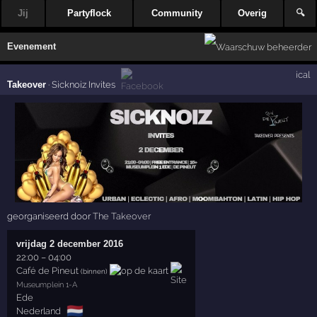
Jij
Partyflock
Community
Overig
🔍
Evenement
ical
Takeover
·
Sicknoiz Invites
georganiseerd door
The Takeover
vrijdag 2 december 2016
22:00
–
04:00
Café de Pineut
(binnen)
Museumplein 1-A
Ede
🇳🇱
Nederland