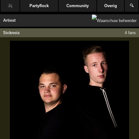
Jij
Partyflock
Community
Overig
🔍
Artiest
Sicknoiz
4 fans