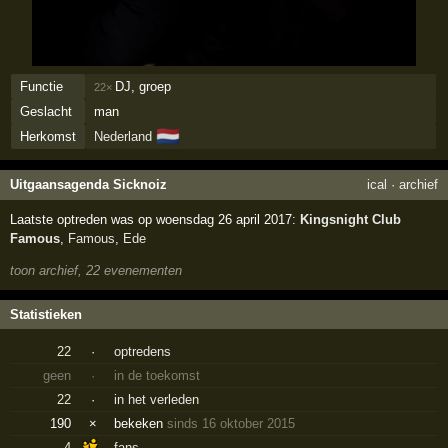
Functie
DJ, groep
22×
Geslacht
man
🇳🇱
Herkomst
Nederland
Uitgaansagenda Sicknoiz
ical
·
archief
Laatste optreden was op woensdag 26 april 2017:
Kingsnight Club
Famous
,
Famous
,
Ede
toon archief, 22 evenementen
Statistieken
22
·
optredens
geen
·
in de toekomst
22
·
in het verleden
190
×
bekeken
sinds 16 oktober 2015
4
fans