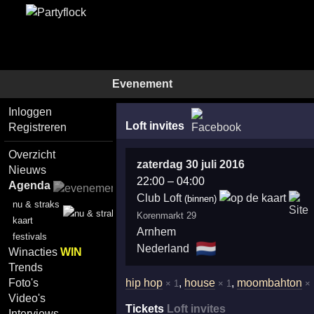
Evenement
Inloggen
Loft invites
Registreren
Overzicht
zaterdag 30 juli 2016
Nieuws
22:00
–
04:00
Agenda
Club Loft
(binnen)
nu & straks
Korenmarkt 29
kaart
Arnhem
festivals
🇳🇱
Nederland
Winacties
WIN
Trends
hip hop
,
house
,
moombahton
Foto's
× 1
× 1
× 
Video's
Tickets
Loft invites
Interviews