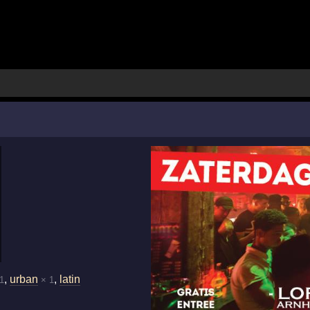
,
urban
,
latin
1
× 1