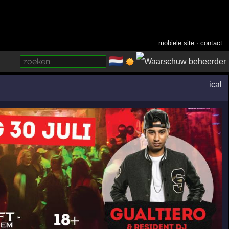
mobiele site
·
contact
🇳🇱
­
ical