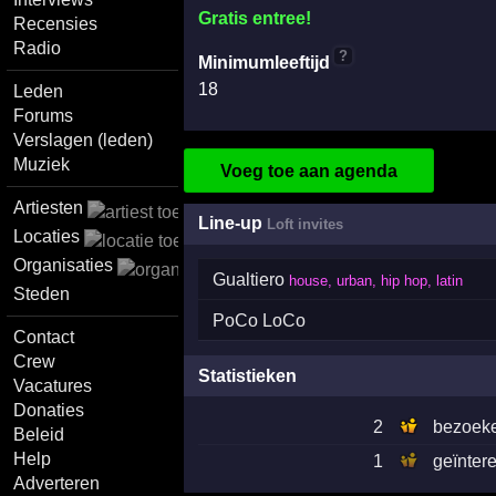
Gratis entree!
Recensies
Radio
?
Minimumleeftijd
18
Leden
Forums
Verslagen (leden)
Muziek
Voeg toe aan agenda
Artiesten
Line-up
Loft invites
Locaties
Organisaties
Gualtiero
house, urban, hip hop, latin
Steden
PoCo LoCo
Contact
Crew
Statistieken
Vacatures
Donaties
2
bezoek
Beleid
Help
1
geïnter
Adverteren