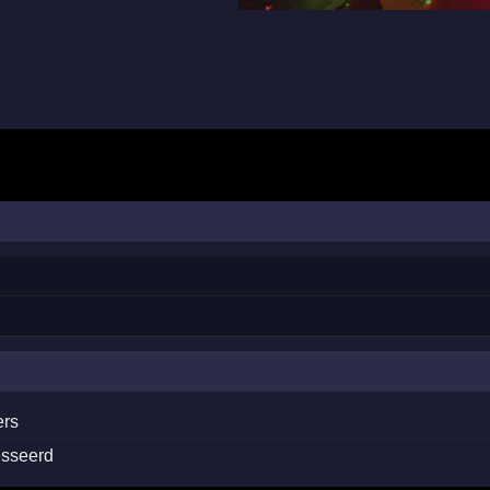
ers
esseerd