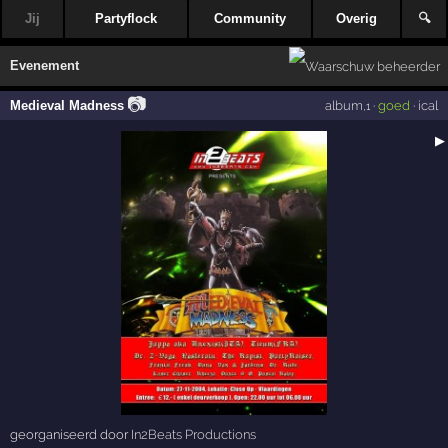
Jij
Partyflock
Community
Overig
🔍
Evenement
📷
Medieval Madness
album
·
goed
·
ical
,1
▶
georganiseerd door
In2Beats Productions