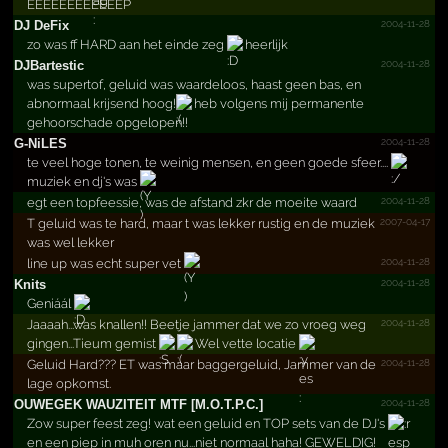
EEEEEEEEEEEEP
2004-11-28
DJ DeFix
zo was ff HARD aan het einde zeg
heerlijk
2004-11-28
DJBartestic
was supertof, geluid was waardeloos, haast geen bas, en
abnormaal krijsend hoog!
heb volgens mij permanente
gehoorschade opgelopen!!
2004-11-28
G-NiLES
te veel hoge tonen, te weinig mensen, en geen goede sfeer....
muziek en dj's was
2004-11-28
egt een topfeessie, was de afstand zkr de moeite waard
2007-04-17
T geluid was te hard, maar t was lekker rustig en de muziek
was wel lekker
2004-11-28
line up was echt super vet
2004-11-28
Knits
Geniáál
2004-11-28
Jaaaah...was knallen!! Beetje jammer dat we zo vroeg weg
gingen...Tieum gemist
Wel vette locatie
2004-11-28
Geluid Hard??? ET was maar baggergeluid, Jammer van de
lage opkomst.
2004-11-28
OUWEGEK WAUZITEIT MTF [M.­O.­T.­P.­C.­]
Zow super feest zeg! wat een geluid en TOP sets van de DJ's
en een piep in muh oren nu...niet normaal haha! GEWELDIG!