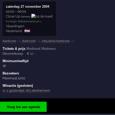
zaterdag 27 november 2004
22:00
–
06:00
Close Up
(binnen)
Koningin Wilhelminahaven 1
Vlaardingen
🇳🇱
Nederland
hardcore
,
darkcore
,
industrial hardcore
× 7
× 6
× 5
Tickets & prijs
Medieval Madness
Deurverkoop:
€
12
,-
Minimumleeftijd
18
Bezoekers
Maximaal 1000.
Winactie (gesloten)
2× 2 gastenlijst: 163 deelnemers
Voeg toe aan agenda