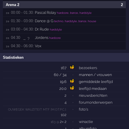
Arena 2
2
00:00 - 01:30:
Pascal Rolay
zo 
hardcore, trance, hardstyle
01:30 - 03:00:
Dance @ G
zo 
techno, hardstyle, trance, house
03:00 - 04:30:
Dr. Rude
zo 
hardstyle
04:30
Jordens
zo 
hardcore
→ ?
04:30 - 06:00:
Vox
zo 
Statistieken
167
bezoekers
60 / 34
·
mannen / vrouwen
19.6
gemiddelde
leeftijd
20.0
leeftijd
mediaan
2
·
nieuwsberichten
4
·
forumonderwerpen
·
foto's
OUWEGEK WAUZITEIT MTF [M.O.T.P.C.]:
102
2× 2
·
winactie
163 @
1
·
albumfoto