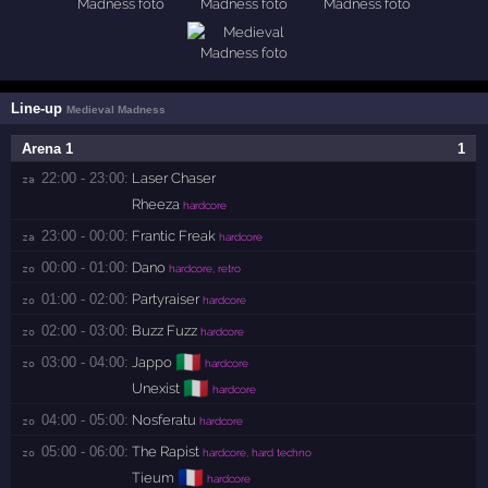
Line-up
Medieval Madness
Arena 1
1
22:00 - 23:00:
Laser Chaser
za 
Rheeza
hardcore
23:00 - 00:00:
Frantic Freak
za 
hardcore
00:00 - 01:00:
Dano
zo 
hardcore, retro
01:00 - 02:00:
Partyraiser
zo 
hardcore
02:00 - 03:00:
Buzz Fuzz
zo 
hardcore
🇮🇹
03:00 - 04:00:
Jappo
zo 
hardcore
🇮🇹
Unexist
hardcore
04:00 - 05:00:
Nosferatu
zo 
hardcore
05:00 - 06:00:
The Rapist
zo 
hardcore, hard techno
🇫🇷
Tieum
hardcore