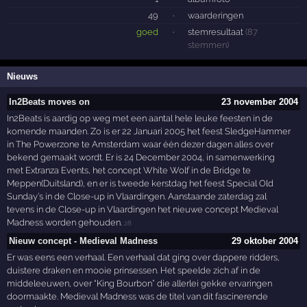
49
·
waarderingen
goed
·
stemresultaat
(87
stemmen)
Nieuws
In2Beats moves on
23 november 2004
In2Beats is aardig op weg met een aantal hele leuke feesten in de
komende maanden. Zo is er 22 Januari 2005 het feest SledgeHammer
in The Powerzone te Amsterdam waar één dezer dagen alles over
bekend gemaakt wordt. Er is 24 December 2004, in samenwerking
met Extranza Events, het concept White Wolf in de Bridge te
Meppen(Duitsland), en er is tweede kerstdag het feest Special Old
Sunday’s in de Close-up in Vlaardingen. Aanstaande zaterdag zal
tevens in de Close-up in Vlaardingen het nieuwe concept Medieval
Madness worden gehouden.
28
Nieuw concept - Medieval Madness
29 oktober 2004
Er was eens een verhaal. Een verhaal dat ging over dappere ridders,
duistere draken en mooie prinsessen. Het speelde zich af in de
middeleeuwen, over “King Bourbon” die allerlei gekke ervaringen
doormaakte. Medieval Madness was de titel van dit fascinerende