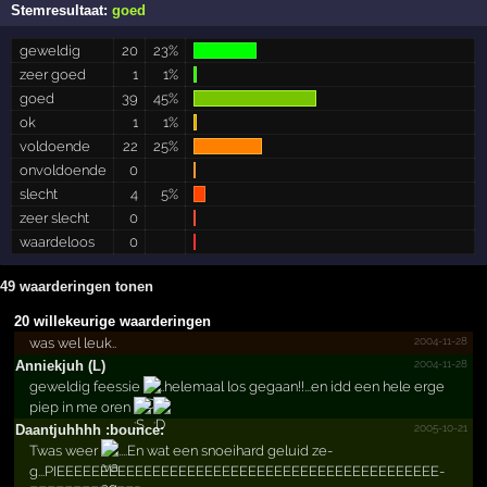
Stemresultaat:
goed
geweldig
20
23%
zeer goed
1
1%
goed
39
45%
ok
1
1%
voldoende
22
25%
onvoldoende
0
slecht
4
5%
zeer slecht
0
waardeloos
0
49 waarderingen tonen
20 willekeurige waarderingen
2004-11-28
was wel leuk..
2004-11-28
Anniekjuh (L)
geweldig feessie
..helemaal los gegaan!!...en idd een hele erge
piep in me oren
2005-10-21
Daantjuhhhh :bounce:
Twas weer
....En wat een snoeihard geluid ze­
g...PIEEEEEEEEEEEEEEEEEEEEEEEEEEEEEEEEEEEEEEEEEEEE­