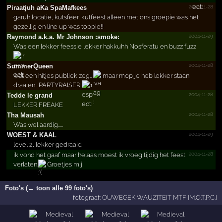
2004-11-28
Piraatjuh aKa SpaMafkees
garuh locatie, kutsfeer, kutfeest alleen met ons groepie was het
gezellig en line up was toppie!!
2004-11-29
Raymond a.­k.­a.­ Mr Johnson :smoke:
Was een lekker feessie lekker hakkuhh Nosferatu en buzz fuzz
2004-11-28
SummerQueen
wat een hitjes publiek zeg..
maar mop je heb lekker staan
draaien.. PARTYRAISER
2004-11-28
Tedde le grand
LEKKER FREAKE
2004-11-28
Tha Mausah
Was wel aardig.....
2004-11-29
WOEST & KAAL
level 2, lekker gedraaid
2004-11-28
ik vond het gaaf maar helaas moest ik vroeg tijdig het feest
verlaten.
Groetjes mij
Foto's (→ toon alle 99 foto's)
fotograaf:
OUWEGEK WAUZITEIT MTF [M.O.T.P.C.]