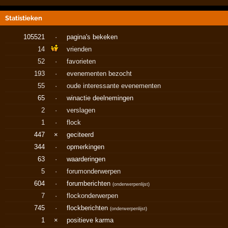
Statistieken
105521
·
pagina's bekeken
14
vrienden
52
·
favorieten
193
·
evenementen bezocht
55
·
oude interessante evenementen
65
·
winactie deelnemingen
2
·
verslagen
1
·
flock
447
×
geciteerd
344
·
opmerkingen
63
·
waarderingen
5
·
forumonderwerpen
604
·
forumberichten
(
onderwerpenlijst
)
7
·
flockonderwerpen
745
·
flockberichten
(
onderwerpenlijst
)
1
×
positieve karma