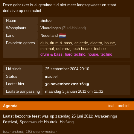
Deze gebruiker is al geruime tijd niet meer langsgeweest en staat
derhalve op non-actief.
Naam
Sietse
Woonplaats
Vlaardingen
(
Zuid-Holland
)
🇳🇱
Land
Nederland
Favoriete genres
club
,
drum & bass
,
eclectic
,
electro
,
house
,
minimal
,
schranz
,
tech house
,
techno
drum & bass, hard techno, house, techno
Lid sinds
25 september 2004 20:10
Status
inactief
Laatst hier
30 november 2011 16:49
Laatste aanpassing
maandag 3 januari 2011 om 11:32
Agenda
ical
·
archief
Laatst bezochte feest was op zaterdag 25 juni 2011:
Awakenings
Festival
,
Spaarnwoude Houtrak
,
Halfweg
toon archief, 193 evenementen