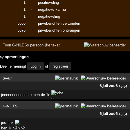
1
·
positieveling
1
×
negatieve karma
1
·
negatieveling
3666
·
privéberichten verzonden
3676
·
privéberichten ontvangen
Toon G-NiLESs persoonlijke tekst
17 opmerkingen
Deel je mening!
Log in
of
registreer
Swur
6 juli 2006 15:54
jeeeeeeeeeeeeh ik ben de 1e
G-NiLES
6 juli 2006 15:54
jes. thx
ben ik nu hip?