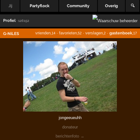
Jij
Partyflock
Community
Overig
🔍
Profiel
· 126152
vrienden
·
favorieten
·
verslagen
·
gastenboek
G-NiLES
,14
,52
,2
,17
jongeeueuhh
donateur
berichtenfoto →