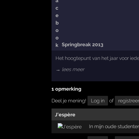
Springbreak 2013
Het hoogtepunt van het jaar voor iede
→ lees meer
1 opmerking
Deel je mening!
Log in
of
registree
J'espère
In mijn oude studente