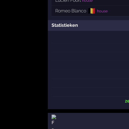
Lucien Foort
house
🇧🇪
Romeo Blanco
house
Statistieken
z