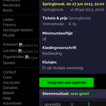
Springbreak
,
do 27 jun 2013, 22:00
Recensies
Springbreak
,
vr 28 jun 2013, 22:00
Radio
Tickets & prijs
Springbreak
Leden
Voorverkoop:
€
15
,-
Forums
Verslagen (leden)
?
Minimumleeftijd
Muziek
18
Artiesten
Kledingvoorschrift
Locaties
Badkleding
Organisaties
Kluisjes
Steden
Er zijn kluisjes aanwezig.
Contact
Crew
Vacatures
Voeg toe aan agenda
Donaties
Beleid
Stemresultaat:
zeer goed
Help
Adverteren
geweldig
0