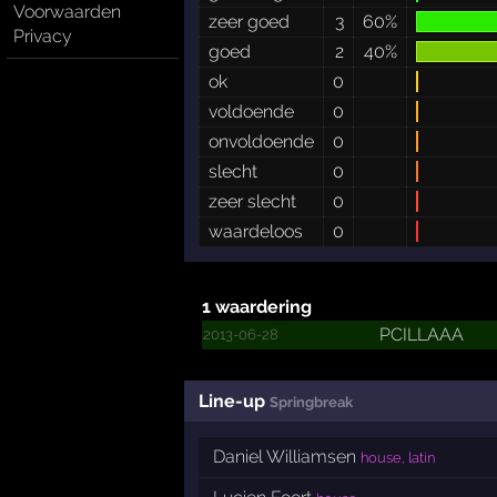
Voorwaarden
zeer goed
3
60%
Privacy
goed
2
40%
ok
0
voldoende
0
onvoldoende
0
slecht
0
zeer slecht
0
waardeloos
0
1 waardering
PCILLAAA
2013-06-28
Line-up
Springbreak
Daniel Williamsen
house, latin