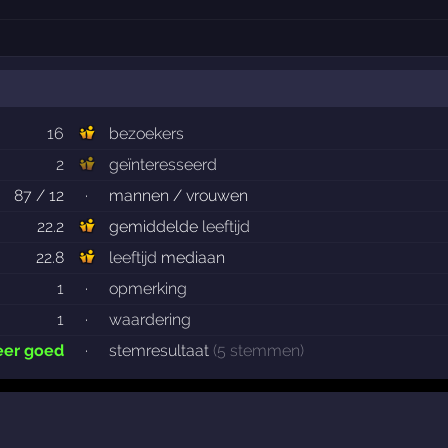
16
bezoekers
2
geïnteresseerd
87 / 12
·
mannen / vrouwen
22.2
gemiddelde
leeftijd
22.8
leeftijd
mediaan
1
·
opmerking
1
·
waardering
eer goed
·
stemresultaat
(5 stemmen)