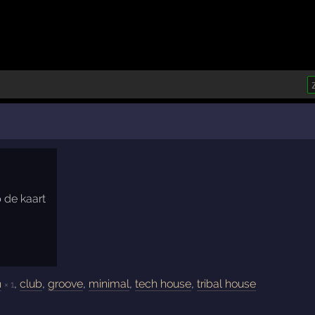
n
,
club
,
groove
,
minimal
,
tech house
,
tribal house
× 1