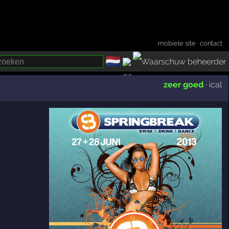
mobiele site
·
contact
🇳🇱
­
zeer goed
·
ical