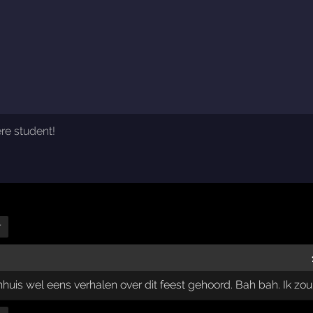
re student!
r
nhuis wel eens verhalen over dit feest gehoord. Bah bah. Ik