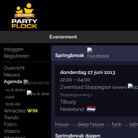
Evenement
Inloggen
Springbreak
Registreren
Overzicht
donderdag 27 juni 2013
Nieuws
22:00
–
04:00
Agenda
Zwembad Stappegoor
(binnen)
nu & straks
Stappegoorweg 1
kaart
Tilburg
festivals
🇳🇱
Nederland
Winacties
WIN
Trends
house
,
deep house
,
funk
,
lati
Foto's
× 2
× 1
× 1
Video's
Springbreak dagen
Interviews