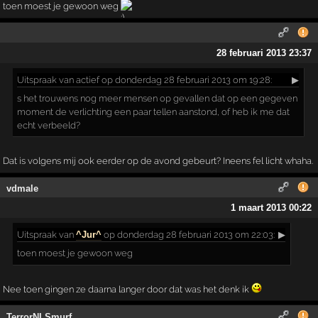
toen moest je gewoon weg
28 februari 2013 23:37
Uitspraak
van actief op donderdag 28 februari 2013 om 19:28:
▶
s het trouwens nog meer mensen op gevallen dat op een gegeven
moment de verlichting een paar tellen aanstond, of heb ik me dat
echt verbeeld?
Dat is volgens mij ook eerder op de avond gebeurt? Ineens fel licht whaha.
vdmale
1 maart 2013 00:22
Uitspraak
van
^Jur^
op donderdag 28 februari 2013 om 22:03:
▶
toen moest je gewoon weg
Nee toen gingen ze daarna langer door dat was het denk ik
TerrorNLSmurf