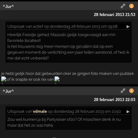
^Jur^
28 februari 2013 21:53
Uitspraak
van actief op donderdag 28 februari 2013 om 19:28:
▶
Heerlijk Feestje gehad. Maassilo gelijk toegevoegd aan mn
favoriete locaties!!
Is het trouwens nog meer mensen op gevallen dat op een
gegeven moment de verlichting een paar tellen aanstond, of heb ik
me dat echt verbeeld?
je hebt gelijk hoor dat gebeurden cker ze gingen foto maken van publiek
of ik snapte er ook nix van
^Jur^
28 februari 2013 22:03
Uitspraak
van
vdmale
op donderdag 28 februari 2013 om 21:50:
▶
Zou wel kunnen ja bij Partyraiser ofzo? Of misschien denk ik nu
maar dat het zo was haha