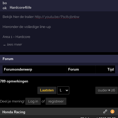
Hardcore4life
Bekijk hier de trailer:
http://youtu.be/P1cItvjbnbw
Hieronder de volledige line-up
Area 1 – Hardcore
→ lees meer
Forum
Forumonderwerp
Forum
Tijd
789 opmerkingen
ouder ≡ 26
Laatsten
Deel je mening!
Log in
of
registreer
Honda Racing