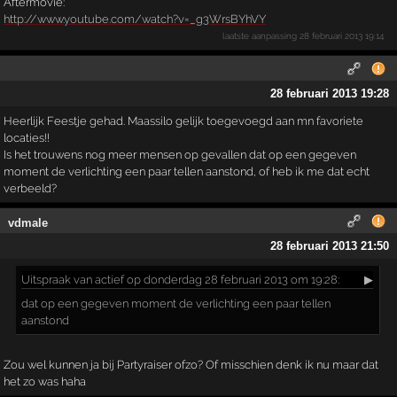
Aftermovie:
http://www.youtube.com/watch?v=_g3WrsBYhVY
laatste aanpassing
28 februari 2013 19:14
28 februari 2013 19:28
Heerlijk Feestje gehad. Maassilo gelijk toegevoegd aan mn favoriete
locaties!!
Is het trouwens nog meer mensen op gevallen dat op een gegeven
moment de verlichting een paar tellen aanstond, of heb ik me dat echt
verbeeld?
vdmale
28 februari 2013 21:50
Uitspraak
van actief op donderdag 28 februari 2013 om 19:28:
▶
dat op een gegeven moment de verlichting een paar tellen
aanstond
Zou wel kunnen ja bij Partyraiser ofzo? Of misschien denk ik nu maar dat
het zo was haha