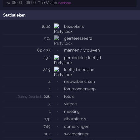
05:00 - 06:00:
The Vizitor
zo 
hardcore
Statistieken
1660
bezoekers
974
geïnteresseerd
62 / 33
·
mannen / vrouwen
23.2
gemiddelde
leeftijd
22.9
leeftijd
mediaan
4
·
nieuwsberichten
1
·
forumonderwerp
226
·
foto's
..Danny Deurbel..:
3
·
video's
1
·
meeting
179
·
albumfoto's
789
·
opmerkingen
102
·
waarderingen