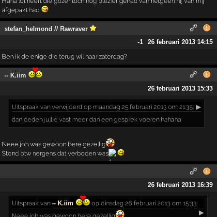
Haha lol heeft die gozer toch nog plezier gehad van hetgeen hij van mij
afgepakt had
stefan_helmond // Rawraver
-1
26 februari 2013 14:15
Ben ik de enige die terug wil naar zaterdag?
-- K.iim
26 februari 2013 15:33
Uitspraak
van verwijderd op maandag 25 februari 2013 om 21:35:
▶
dan deden jullie vast meer dan een gesprek voeren hahaha
Neee joh was gewoon bere gezellig
Stond btw nergens dat verboden was
26 februari 2013 16:39
Uitspraak
van
-- K.iim
op dinsdag 26 februari 2013 om 15:33:
▶
Neee joh was gewoon bere gezellig