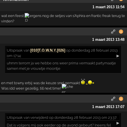
1 maart 2013 11:54
wat een feest
ergens nog de setjes van s'Aphira en frantic freak terug te
vinden?
1 maart 2013 13:48
Uitspraak
van
[010]T.O.W.N.Y.[026]
op donderdag 28 februari 2013
om 17:14:
▶
uhmm terrorrr ja we hebbe ons weer prima vermaakt partymaatje
samen met je vrouwtje moontje
en met towny erbij was de keuze snel gemaakt
Was idd weer gezellig, till next time!
1 maart 2013 17:07
Uitspraak
van verwijderd op donderdag 28 februari 2013 om 23:37:
▶
Dat is volgens mij ook eerder op de avond gebeurt? Ineens fel