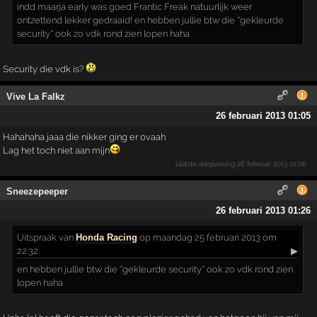
indd maarja early was goed Frantic Freak natuurlijk weer
ontzettend lekker gedraaid! en hebben jullie btw die ''gekleurde
security'' ook zo vdk rond zien lopen haha
Security die vdk is?
Vive La Falkz
26 februari 2013 01:05
Hahahaha jaaa die nikker ging er ovaah
Lag het toch niet aan mijn
laatste aanpassing
26 februari 2013 01:06
Sneezepeeper
26 februari 2013 01:26
Uitspraak
van
Honda Racing
op maandag 25 februari 2013 om
22:32:
▶
en hebben jullie btw die ''gekleurde security'' ook zo vdk rond zien
lopen haha