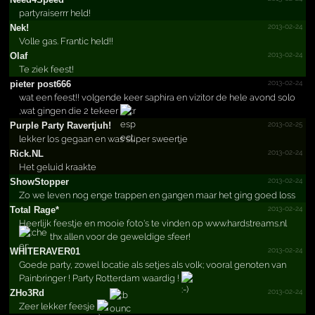
partyraiserrr held!
2013-02-24
Nek!
Volle gas. Frantic held!!
2013-02-24
Olaf
Te ziek feest!
2013-02-24
pieter post666
wat een feest!! volgende keer saphira en vizitor de hele avond solo
,wat gingen die 2 tekeer
2013-02-25
Purple Party Ravertjuh!­
lekker los gegaan en was super sweertje
2013-02-24
Rick.NL
Het geluid kraakte
2013-02-24
ShowStopper
Zo we leven nog enge trappen en gangen maar het ging goed loss
2013-02-24
Total Rage*
Heerlijk feestje en mooie foto's te vinden op www.hardstreams.nl
thx allen voor de geweldige sfeer!
2013-02-24
WHITERAVER01
Goede party, zowel locatie als setjes als volk; vooral genoten van
Painbringer ! Party Rotterdam waardig !
2013-02-24
ZHo3Rd
Zeer lekker feesje