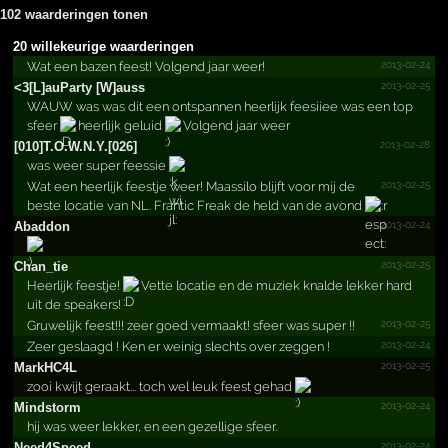
102 waarderingen tonen
20 willekeurige waarderingen
2013-02-24
Wat een bazen feest! Volgend jaar weer!
2013-02-25
<3[L]a­uParty [W]auss
WAUW was was dit een ontspannen heerlijk feesiiee was een top
sfeer
heerlijk geluid
Volgend jaar weer
2013-02-28
[010]T.­O.­W.­N.­Y.­[026]
was weer super feessie
2013-02-25
Wat een heerlijk feestje weer! Maassilo blijft voor mij de
beste locatie van NL. Frantic Freak de held van de avond
2013-02-24
Abaddon
2013-02-25
Chan_tie
Heerlijk feestje!
Vette locatie en de muziek knalde lekker hard
uit de speakers!
2013-02-25
Gruwelijk feest!!! zeer goed vermaakt! sfeer was super !!
2013-02-24
Zeer geslaagd ! Ken er weinig slechts over zeggen !
2013-02-25
MarkHC4L
zooi kwijt geraakt... toch wel leuk feest gehad
2013-02-24
Mindstorm
hij was weer lekker, en een gezellige sfeer.
2013-02-24
Need4Speed