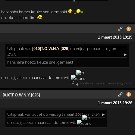
hahahaha hoezo keuze snel gemaakt
:
enzeker till next time
1 maart 2013 19:19
Uitspraak
van
[010]T.O.W.N.Y.[026]
op vrijdag 1 maart 2013 om
17:45:
▶
hahahaha hoezo keuze snel gemaakt
omdat jij alleen maar naar de terror wilt
laatste aanpassing
1 maart 2013 19:20
[010]T.O.W.N.Y.[026]
1 maart 2013 19:26
Uitspraak
van actief op vrijdag 1 maart 2013 om 19:19:
▶
omdat jij alleen maar naar de terror wilt