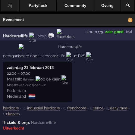
Jij
Partyflock
Community
Overig
🔍
Evenement
album
·
zeer goed
·
ical
,179
📷
Hardcore4life
b2s.nl
× 4
georganiseerd door
Hardcore4Life
⊂
B2S
zaterdag 23 februari 2013
22:00
–
07:00
Maassilo
(binnen)
Maashaven Zuidzijde 1 – 2
Rotterdam
🇳🇱
Nederland
hardcore
,
industrial hardcore
,
frenchcore
,
terror
,
early rave
× 19
× 6
× 5
× 5
×
,
classics
1
Tickets & prijs
Hardcore4life
Uitverkocht