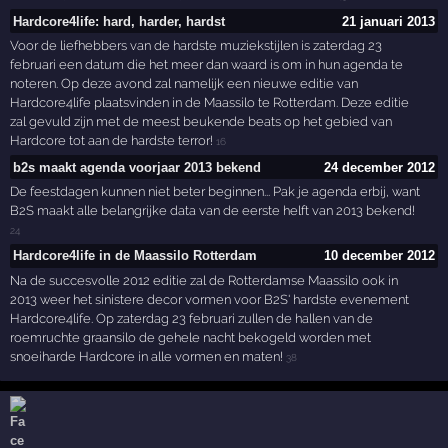
Hardcore4life: hard, harder, hardst
21 januari 2013
Voor de liefhebbers van de hardste muziekstijlen is zaterdag 23
februari een datum die het meer dan waard is om in hun agenda te
noteren. Op deze avond zal namelijk een nieuwe editie van
Hardcore4life plaatsvinden in de Maassilo te Rotterdam. Deze editie
zal gevuld zijn met de meest beukende beats op het gebied van
Hardcore tot aan de hardste terror!
16
b2s maakt agenda voorjaar 2013 bekend
24 december 2012
De feestdagen kunnen niet beter beginnen... Pak je agenda erbij, want
B2S maakt alle belangrijke data van de eerste helft van 2013 bekend!
24
Hardcore4life in de Maassilo Rotterdam
10 december 2012
Na de succesvolle 2012 editie zal de Rotterdamse Maassilo ook in
2013 weer het sinistere decor vormen voor B2S' hardste evenement
Hardcore4life. Op zaterdag 23 februari zullen de hallen van de
roemruchte graansilo de gehele nacht bekogeld worden met
snoeiharde Hardcore in alle vormen en maten!
38