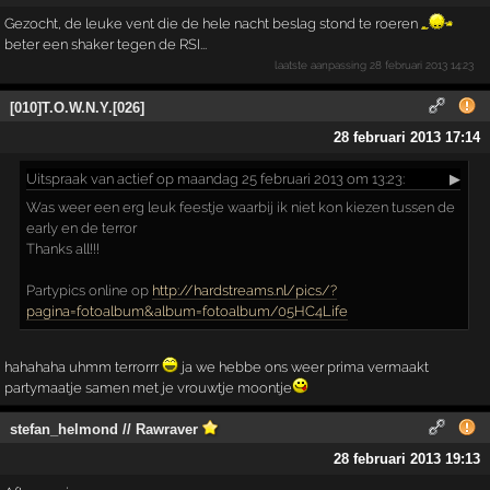
Gezocht, de leuke vent die de hele nacht beslag stond te roeren
beter een shaker tegen de RSI...
laatste aanpassing
28 februari 2013 14:23
[010]T.O.W.N.Y.[026]
28 februari 2013 17:14
Uitspraak
van actief op maandag 25 februari 2013 om 13:23:
▶
Was weer een erg leuk feestje waarbij ik niet kon kiezen tussen de
early en de terror
Thanks all!!!
Partypics online op
http://hardstreams.nl/pics/?
pagina=fotoalbum&album=fotoalbum/05HC4Life
hahahaha uhmm terrorrr
ja we hebbe ons weer prima vermaakt
partymaatje samen met je vrouwtje moontje
stefan_helmond // Rawraver
28 februari 2013 19:13