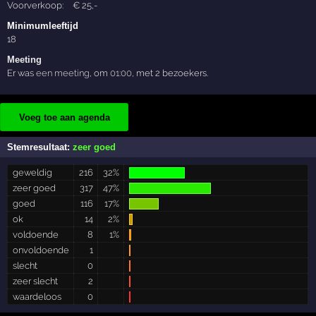
Voorverkoop:
€
25
,-
Minimumleeftijd
18
Meeting
Er was
een meeting
, om
01:00
, met 2 bezoekers.
Voeg toe aan agenda
Stemresultaat:
zeer goed
geweldig
216
32%
zeer goed
317
47%
goed
116
17%
ok
14
2%
voldoende
8
1%
onvoldoende
1
slecht
0
zeer slecht
2
waardeloos
0