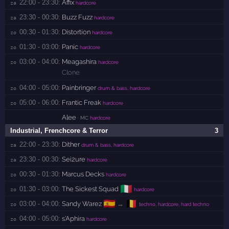
22:00 - 23:30:
Affix
za 
hardcore
23:30 - 00:30:
Buzz Fuzz
za 
hardcore
00:30 - 01:30:
Distortion
zo 
hardcore
01:30 - 03:00:
Panic
zo 
hardcore
03:00 - 04:00:
Meagashira
zo 
hardcore
Clone
04:00 - 05:00:
Painbringer
zo 
drum & bass, hardcore
05:00 - 06:00:
Frantic Freak
zo 
hardcore
Alee
· MC
hardcore
Industrial, Frenchcore & Terror
3
22:00 - 23:30:
Dither
za 
drum & bass, hardcore
23:30 - 00:30:
Sei2ure
za 
hardcore
00:30 - 01:30:
Marcus Decks
zo 
hardcore
🇮🇹
01:30 - 03:00:
The Sickest Squad
zo 
hardcore
🇪🇸
🇧🇪
03:00 - 04:00:
Sandy Warez
→
zo 
techno, hardcore, hard techno
04:00 - 05:00:
s'Aphira
zo 
hardcore