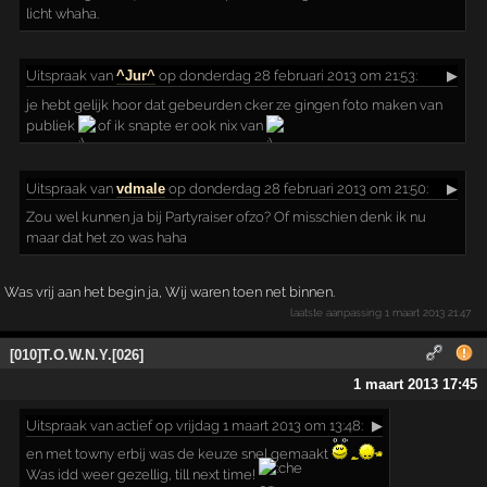
licht whaha.
Uitspraak
van
^Jur^
op donderdag 28 februari 2013 om 21:53:
▶
je hebt gelijk hoor dat gebeurden cker ze gingen foto maken van
publiek
of ik snapte er ook nix van
Uitspraak
van
vdmale
op donderdag 28 februari 2013 om 21:50:
▶
Zou wel kunnen ja bij Partyraiser ofzo? Of misschien denk ik nu
maar dat het zo was haha
Was vrij aan het begin ja, Wij waren toen net binnen.
laatste aanpassing
1 maart 2013 21:47
[010]T.O.W.N.Y.[026]
1 maart 2013 17:45
Uitspraak
van actief op vrijdag 1 maart 2013 om 13:48:
▶
en met towny erbij was de keuze snel gemaakt
Was idd weer gezellig, till next time!