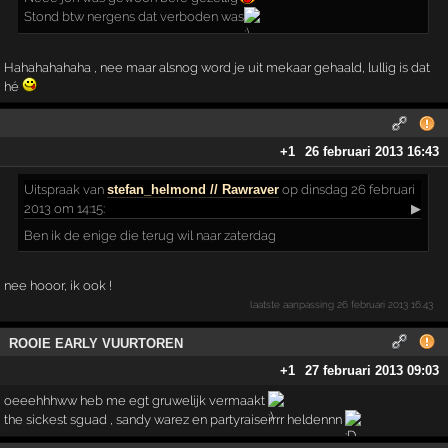
Stond btw nergens dat verboden was
Hahahahahaha , nee maar alsnog word je uit mekaar gehaald, lullig is dat
hé
+1
26 februari 2013 16:43
Uitspraak
van
stefan_helmond // Rawraver
op dinsdag 26 februari
2013 om 14:15:
▶
Ben ik de enige die terug wil naar zaterdag
nee hooor, ik ook !
laatste aanpassing
26 februari 2013 16:43
ROOIE EARLY VUURTOREN
+1
27 februari 2013 09:03
oeeehhhww heb me egt gruwelijk vermaakt
the sickest sguad , sandy warez en partyraiserrrr heldennn