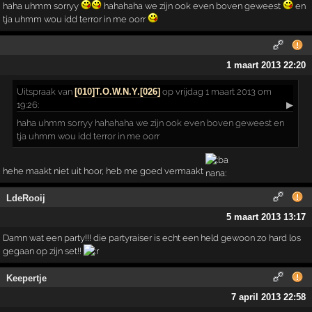
haha uhmm sorryy
hahahaha we zijn ook even boven geweest
en
tja uhmm wou idd terror in me oorr
1 maart 2013 22:20
Uitspraak
van
[010]T.O.W.N.Y.[026]
op vrijdag 1 maart 2013 om
19:26:
▶
haha uhmm sorryy hahahaha we zijn ook even boven geweest en
tja uhmm wou idd terror in me oorr
hehe maakt niet uit hoor, heb me goed vermaakt
LdeRooij
5 maart 2013 13:17
Damn wat een party!!! die partyraiser is echt een held gewoon zo hard los
gegaan op zijn set!!
Keepertje
7 april 2013 22:58