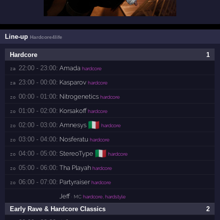
Line-up
Hardcore4life
Hardcore
1
22:00 - 23:00:
Amada
za 
hardcore
23:00 - 00:00:
Kasparov
za 
hardcore
00:00 - 01:00:
Nitrogenetics
zo 
hardcore
01:00 - 02:00:
Korsakoff
zo 
hardcore
🇮🇹
02:00 - 03:00:
Amnesys
zo 
hardcore
03:00 - 04:00:
Nosferatu
zo 
hardcore
🇮🇹
04:00 - 05:00:
StereoType
zo 
hardcore
05:00 - 06:00:
Tha Playah
zo 
hardcore
06:00 - 07:00:
Partyraiser
zo 
hardcore
Jeff
· MC
hardcore, hardstyle
Early Rave & Hardcore Classics
2