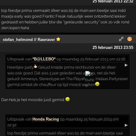
25 februari 2013 22:32
top feestje prima vermaakt sfeer was bij de main een beetje saai indd
maarja early was goed Frantic Freak natuurlijk weer ontzettend lekker
gedraaid! en hebben jullie btw die ''gekleurde security'' ook zo vdk rond
zien lopen haha
stefan_helmond // Rawraver
25 februari 2013 23:55
Uitspraak
van
*B@LLEBO*
op maandag 25 februari 2013 om 22:16:
▶
Heerlijke party
Geluid knalde prima rechtsvoor en de sfeer
was ook goed. Dat was 3 jaar geleden wel anders, net als het
geluid! Amnesys, Stereotype en Tha Playah
Helaas Partyraiser
gemist omdat de chauffeur op tijd moest werken
Dan heb je het mooiste juist gemist
Uitspraak
van
Honda Racing
op maandag 25 februari 2013 om
22:32:
▶
top feestje prima vermaakt sfeer was bij de main een beetje saai