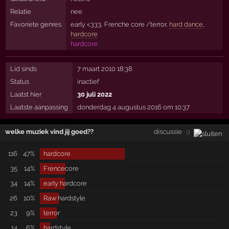
Relatie
nee
Favoriete genres
early <333, Frenche core /terror,
hard dance
,
hardcore
hardcore
Lid sinds
7 maart 2010 18:38
Status
inactief
Laatst hier
30 juli 2022
Laatste aanpassing
donderdag 4 augustus 2016 om 10:37
welke muziek vind jij goed??
discussie
· 9
116
47%
hardcore
35
14%
Frencecore
34
14%
early hardcore
26
10%
Raw hardstyle
23
9%
terror
14
6%
hardstyle