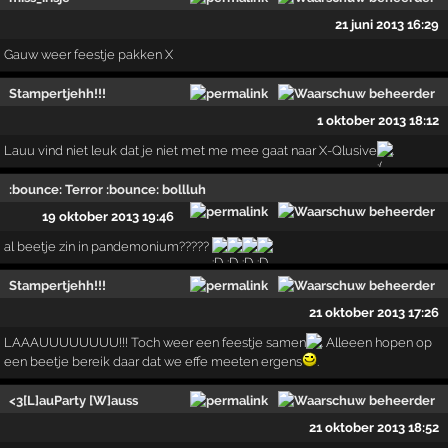
21 juni 2013 16:29
Gauw weer feestje pakken X
Stampertjehh!!!
1 oktober 2013 18:12
Lauu vind niet leuk dat je niet met me mee gaat naar X-Qlusive
.
:bounce: Terror :bounce: bollluh
19 oktober 2013 19:46
al beetje zin in pandemonium?????
Stampertjehh!!!
21 oktober 2013 17:26
LAAAUUUUUUUU!!! Toch weer een feestje samen
. Alleeen hopen op
een beetje bereik daar dat we effe meeten ergens
.
<3[L]auParty [W]auss
21 oktober 2013 18:52