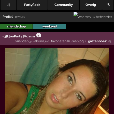
Jij
Partyflock
Community
Overig
🔍
Profiel
· 1173161
vriendschap
weekend
📷
<3[L]auParty [W]auss
vrienden
·
album
·
favorieten
·
weblog
·
gastenboek
,34
,140
,82
,2
,185