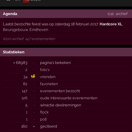
Agenda
ical
·
archief
Laatst bezochte feest was op zaterdag 18 februari 2017:
Hardcore XL
,
Beursgebouw
,
Eindhoven
toon archief, 147 evenementen
Statistieken
± 68983
·
pagina's bekeken
2
·
foto's
34
vrienden
82
·
favorieten
147
·
evenementen bezocht
126
·
oude interessante evenementen
5
·
winactie deelnemingen
1
·
flock
1
·
poll
160
×
geciteerd