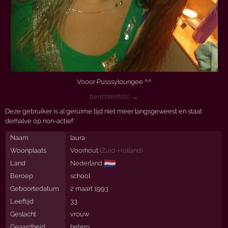
Vooor Pusssyloungee ^^
berichtenfoto →
Deze gebruiker is al geruime tijd niet meer langsgeweest en staat
derhalve op non-actief.
Naam
laura
Woonplaats
Voorhout
(
Zuid-Holland
)
🇳🇱
Land
Nederland
Beroep
school
Geboortedatum
2 maart 1993
Leeftijd
33
Geslacht
vrouw
Geaardheid
hetero