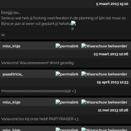
5 maart 2013 15:10
Eeejjjjj lau,,
Serieus wat heb jij focking veel feesten in de planning of lijkt dat maar zo.
Bijna je jaar al weer vol geplant jij hahaha
.
xx
miss_irisje
23 maart 2013 12:06
Vanavond Wauzeeeeeeen! Word gezellig
paaattricia_
19 april 2013 12:53
moooooooooooooooooooooooooopje <3
miss_irisje
11 mei 2013 16:26
Vanavond los bij onze held! PARTYRAISER <3
miss_irisje