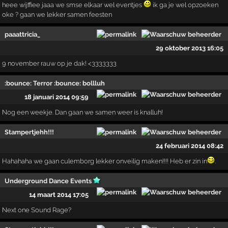
heee wijffiee jaaa we smse elkaar wel eventjes
ik ga je wel opzoeken
oke ? gaan we lekker samen feesten
paaattricia_
29 oktober 2013 16:05
9 november rauw op je dak! <3333333
:bounce: Terror :bounce: bollluh
18 januari 2014 09:59
Nog een weekje. Dan gaan we samen weer is knalluh!
Stampertjehh!!!
24 februari 2014 08:42
Hahahaha we gaan culemborg lekker onveilig maken!!!! Heb er zin in
.
Underground Dance Events
14 maart 2014 17:05
Next one Sound Rage?