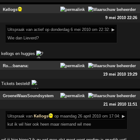
Kellogs
9 mei 2010 22:26
Uitspraak
van actief op donderdag 6 mei 2010 om 22:32:
▶
Wie dan Lieverd?
kellogs en huggies
?
Ro...:banana:
19 mei 2010 19:29
Tickets besteld!
GroeneWaasSoundsystem
21 mei 2010 11:51
Uitspraak
van
Kellogs
op maandag 26 april 2010 om 17:04:
▶
kut ik wil hier ook heen maar niemand wil mee
wil jij hier hinne? ik gu wel mee alst moet want prodigy is gruwlijk vet!