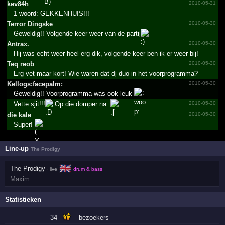
kev84h
2010-05-31
1 woord: GEKKENHUIS!!!
Terror Dingske
2010-05-30
Geweldig!! Volgende keer weer van de partij
Antrax.
2010-05-30
Hij was echt weer heel erg dik, volgende keer ben ik er weer bij!
Teq reob
2010-05-30
Erg vet maar kort! Wie waren dat dj-duo in het voorprogramma?
Kellog­s:face­palm:
2010-05-30
Geweldig!! Voorprogramma was ook leuk
Vette sjit!!!
Op die domper na..
2010-05-30
die kale
2010-05-30
Super!
Line-up
The Prodigy
🇬🇧
The Prodigy
· live
drum & bass
Maxim
Statistieken
34
bezoekers