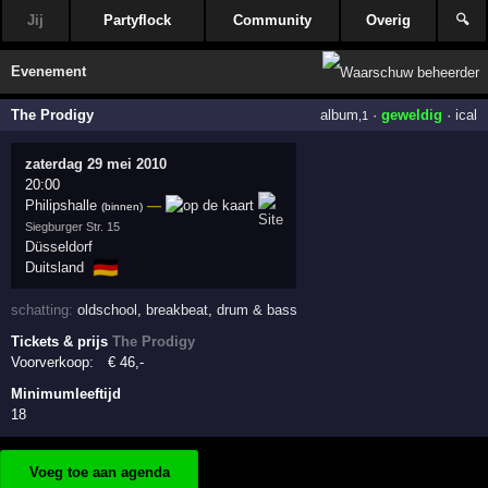
Jij
Partyflock
Community
Overig
🔍
Evenement
The Prodigy
album
·
geweldig
·
ical
,1
zaterdag 29 mei 2010
20:00
Philipshalle
—
(binnen)
Siegburger Str. 15
Düsseldorf
🇩🇪
Duitsland
schatting:
oldschool
,
breakbeat
,
drum & bass
Tickets & prijs
The Prodigy
Voorverkoop:
€
46
,-
Minimumleeftijd
18
Voeg toe aan agenda