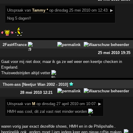
Uitspraak
van
Tammy *
op dinsdag 25 mei 2010 om 12:43:
▶
Nog 5 dagen!!
2Fast4Trance
25 mei 2010 19:35
Gaat voor mij niet door, maar ik ga ze wel weer een keertje checken in
Engeland.
Thuiswedstrijden altijd vetter
Thom-ass [Neetjur Wan 2002 - 2010]
28 mei 2010 12:21
Uitspraak
van
M
op dinsdag 27 april 2010 om 10:07:
▶
HMH was cool, dit zal vast niet minder worden
waren vorig jaar exact dezelfde shows, HMH en in de Philipshalle..
begrijpelijk ook, anders moet Liam iedere keer een nieuw cd'tje maken.