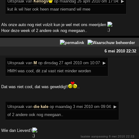
Uitspraak
van
Kellogs
op maandag 26 april 2010 om 17:04:
▶
kut ik wil hier ook heen maar niemand wil mee
Als onze auto nog niet volzit kun je wel met ons meerijden
Hoor deze week of 2 andere ook nog meegaan..
6 mei 2010 22:32
Uitspraak
van
M
op dinsdag 27 april 2010 om 10:07:
▶
HMH was cool, dit zal vast niet minder worden
Dat was niet cool, dat was geweldig!!
..
Uitspraak
van
die kale
op maandag 3 mei 2010 om 09:04:
▶
of 2 andere ook nog meegaan..
Wie dan Lieverd?
laatste aanpassing
6 mei 2010 22:33