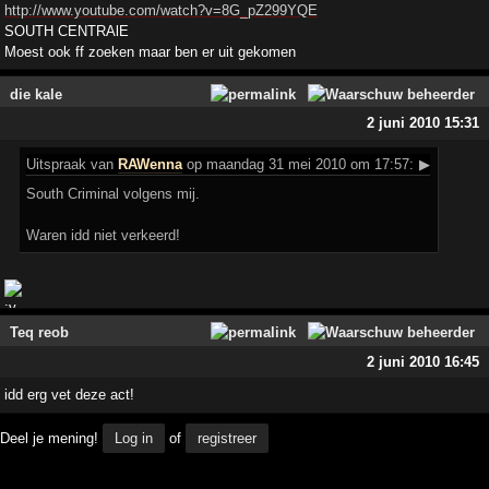
http://www.youtube.com/watch?v=8G_pZ299YQE
SOUTH CENTRAlE
Moest ook ff zoeken maar ben er uit gekomen
die kale
2 juni 2010 15:31
Uitspraak
van
RAWenna
op maandag 31 mei 2010 om 17:57:
▶
South Criminal volgens mij.
Waren idd niet verkeerd!
Teq reob
2 juni 2010 16:45
idd erg vet deze act!
Deel je mening!
Log in
of
registreer