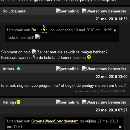
Ro...:banana:
21 mei 2010 14:32
Uitspraak
van
Ro...
op woensdag 19 mei 2010 om 19:29:
▶
Tickets besteld!
Shipment on hold
Zal het met die aswolk te maken hebben?
Benieuwd wanneer ze de tickets af komen leveren
Antrax.
22 mei 2010 13:00
Is er ook nog een voorprogramma? of begint de prodigy meteen om 8 uur?
laatste aanpassing
22 mei 2010 13:00
Kellogs
23 mei 2010 07:27
Uitspraak
van
GroeneWaasSoundsystem
op vrijdag 21 mei 2010
om 11:51:
▶