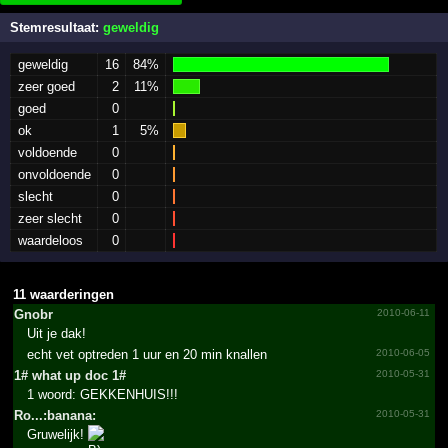
Stemresultaat:
geweldig
geweldig
16
84%
zeer goed
2
11%
goed
0
ok
1
5%
voldoende
0
onvoldoende
0
slecht
0
zeer slecht
0
waardeloos
0
11 waarderingen
Gnobr
2010-06-11
Uit je dak!
echt vet optreden 1 uur en 20 min knallen
2010-06-05
1#­ what up doc 1#­
2010-05-31
1 woord: GEKKENHUIS!!!
Ro...­:banana:
2010-05-31
Gruwelijk!