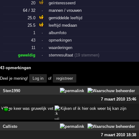
20
geïnteresseerd
64 / 32
·
mannen / vrouwen
25.0
gemiddelde
leeftijd
25.5
leeftijd
mediaan
1
·
albumfoto
43
·
opmerkingen
11
·
waarderingen
geweldig
·
stemresultaat
(19 stemmen)
43 opmerkingen
Deel je mening!
Log in
of
registreer
Sten1990
7 maart 2010 15:46
Vorige keer was gruwelijk vet
Kijken of ik hier ook weer bij kan zijn
Callisto
7 maart 2010 18:38