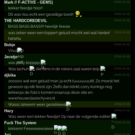
2009-01-25
Mark //­ F-ACTIVE - GEMS)
lekker feestje hoor!
2009-01-25
Dit was nou echt een gezellige boel!!
2009-01-25
THE HARDCO­REDEVI­L
BASS BASS BASS!!!! heerlijk feesie
2009-01-25
was zeker weer een topper! geluid mocht wel wat harder!
hahaha.
2009-01-25
Bubje
Viruz
2009-01-25
Jecetje
was party leipppp
2009-01-25
Was lachuh
, die films in de rokers zaal waren leip
2009-01-25
djbika
zooooo wat een geluid man. ja echt tuuuuuuuttt. Zo moest het
gewoon op elk feest zijn. Zelfs dan klinkt corry konings nog
lekker.ps de foto's komen eraan.op deze site en
www.houseclassix.hyves.nl
2009-01-25
Wasss zekeerrr weer gezeliiieee
2009-01-25
Hazy
Was weer een lekker feestje! Op naar de volgende editie!
2009-01-25
Fuck The System
lekkerrrr Feeeeeeesieee
2009-01-25
Arii..