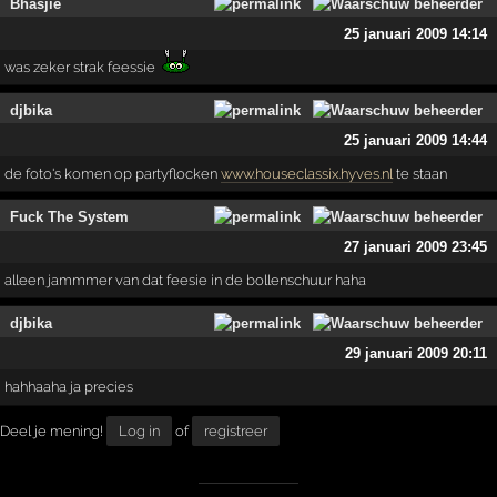
Bhasjie
25 januari 2009 14:14
was zeker strak feessie
djbika
25 januari 2009 14:44
de foto's komen op partyflocken
www.houseclassix.hyves.nl
te staan
Fuck The System
27 januari 2009 23:45
alleen jammmer van dat feesie in de bollenschuur haha
djbika
29 januari 2009 20:11
hahhaaha ja precies
Deel je mening!
Log in
of
registreer