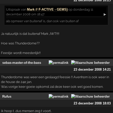
22 december 2008 18:25
Uitspraak
van
Mark // F-ACTIVE - GEMS)
op donderdag 11
december 2008 om 18:47:
▶
als opmeer van buitenaf is, dan ook van buiten af
Ja natuurlijk is dat buitenaf Mark JWT!!!!
Hoe was Thunderdome??
Feestje wordt meesterlijk!!
sebas-master-of-the-bass
23 december 2008 14:21
Thunderdome was weer een geslaagd feessie !! Avenhorn is ook weer in
de house de 24e jan.
Was vorige keer goeie opkomst zal deze keer ook wel goed komen.
Rufus
23 december 2008 18:03
ik hoop t ..dus mensen zeg t voort..