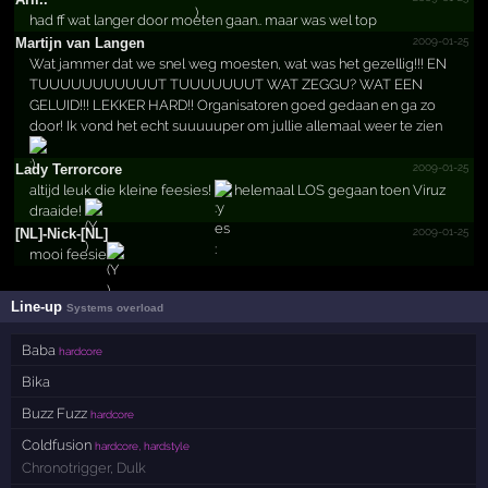
had ff wat langer door moeten gaan.. maar was wel top
2009-01-25
Martijn van Langen
Wat jammer dat we snel weg moesten, wat was het gezellig!!! EN
TUUUUUUUUUUUT TUUUUUUUT WAT ZEGGU? WAT EEN
GELUID!!! LEKKER HARD!! Organisatoren goed gedaan en ga zo
door! Ik vond het echt suuuuuper om jullie allemaal weer te zien
2009-01-25
Lady Terrorcore
altijd leuk die kleine feesies!
helemaal LOS gegaan toen Viruz
draaide!
2009-01-25
[NL]-Nick-[NL]
mooi feesie
Line-up
Systems overload
Baba
hardcore
Bika
Buzz Fuzz
hardcore
Coldfusion
hardcore, hardstyle
Chronotrigger
,
Dulk