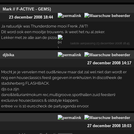
Mark // F-ACTIVE - GEMS)
23 december 2008 18:44
Ja natuurlijk was Thunderdome mooi Frenk JWT!
Dit word ook een mooitje trouwens. ik weet het nu al zeker.
Lekker met ze alle aan de pizza
laatste aanpassing
23 december 2008 18:45
djbika
27 december 2008 14:17
Mocht je je vervelen met oud&nieuw maar dat zal wel niet dan wordt er
nog een houseclassics feest gegeven in enkhuizen. In discotheek de
stadsherberg FLASHBACK.
djs o.a zijn
dano&tellurian(mokum rec,multigroove,sporthallen zuid feesten)
exclusive houseclassics & oldstyle klappers.
entree v.v is 10 euro.check de partyagenda ervoor.
27 december 2008 18:03