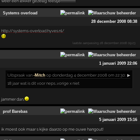
weer een lekker gezellig feestje!!!!!!!!!!!!!!!!
Systems overload
28 december 2008 08:38
http://systems-overload.hyves.nl/
laatste aanpassing
28 december 2008 09:23
1 januari 2009 22:06
Uitspraak
van
-Mitch
op donderdag 4 december 2008 om 22:30:
▶
18 jaar wat is dit voor neps...vorige x niet
jammer dan,
prof Barebas
5 januari 2009 15:16
ik moest ook maar s kijke daarzo op me ouwe hangout!