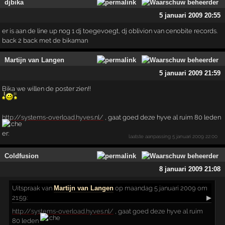
djbika
5 januari 2009 20:55
er is aan de line up nog 1 dj toegevoegt, dj oblivion van cenobite records.
back 2 back met de bikaman
Martijn van Langen
5 januari 2009 21:59
Bika we willen de poster zien!!
http://systems-overload.hyves.nl/
, gaat goed deze hyve al ruim 80 leden
laatste aanpassing
5 januari 2009 22:00
Coldfusion
8 januari 2009 21:08
Uitspraak
van
Martijn van Langen
op maandag 5 januari 2009 om
21:59:
▶
http://systems-overload.hyves.nl/
, gaat goed deze hyve al ruim
80 leden