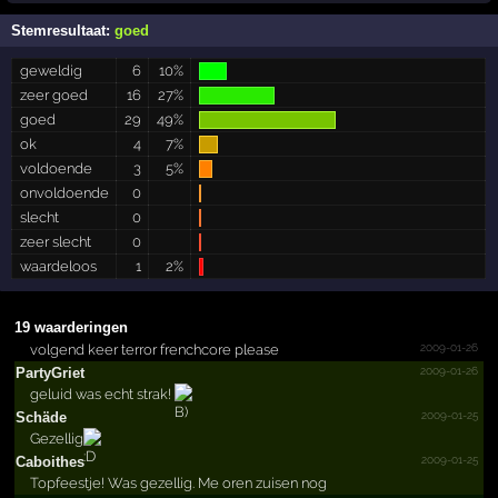
Stemresultaat:
goed
geweldig
6
10%
zeer goed
16
27%
goed
29
49%
ok
4
7%
voldoende
3
5%
onvoldoende
0
slecht
0
zeer slecht
0
waardeloos
1
2%
19 waarderingen
2009-01-26
volgend keer terror frenchcore please
2009-01-26
PartyGriet
geluid was echt strak!
2009-01-25
Schäde
Gezellig
2009-01-25
Caboithes
Topfeestje! Was gezellig. Me oren zuisen nog