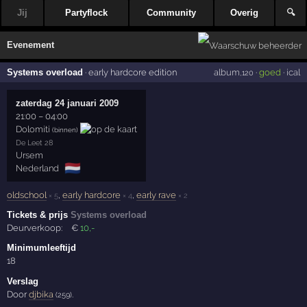
Jij
Partyflock
Community
Overig
🔍
Evenement
Systems overload
·
early hardcore edition
album
·
goed
·
ical
,120
zaterdag 24 januari 2009
21:00
–
04:00
Dolomiti
(binnen)
De Leet 28
Ursem
🇳🇱
Nederland
oldschool
,
early hardcore
,
early rave
× 5
× 4
× 2
Tickets & prijs
Systems overload
Deurverkoop:
€
10
,-
Minimumleeftijd
18
Verslag
Door
djbika
.
(259)