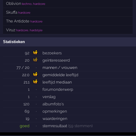
Oblivion
techno, hardcore
Skuffa
hardcore
The Antidote
hardcore
Viruz
hardcore, hardstyle
Statistieken
92
bezoekers
20
geïnteresseerd
77 / 20
·
mannen / vrouwen
22.0
gemiddelde
leeftijd
21.1
leeftijd
mediaan
1
·
forumonderwerp
1
·
verslag
120
·
albumfoto's
69
·
opmerkingen
19
·
waarderingen
goed
·
stemresultaat
(59 stemmen)