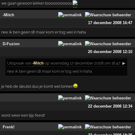
we gaan gewoon lekker loooooooooos
-Mitch
17 december 2008 16:47
nee ik ben geen 18 maar kom er tog wel in haha
D-Fuzion
20 december 2008 12:10
Uitspraak
van
-Mitch
op woensdag 17 december 2008 om 16:47:
▶
nee ik ben geen 18 maar kom er tog wel in haha
je heb de sleutel dus je komt wel binnen
22 december 2008 12:34
word weer een lijp feest!
Frenk!