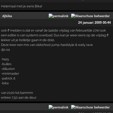
Helemaal met je eens Bika!
djbika
24 januari 2009 00:44
ook ff melden is dat er vanaf de laatste vrijdag van februari(de 27e) ook
een editie is van systems overload. Dus kan je weer eens op de vrijdag ff
lekker uit je bolletje gaan in de dolo.
Deze keer een mix van oldschool-jump-hardstyle & early rave.
djs oa
-hazy
-bulles
-dilluzion
-minimaster
-patrick d
-bika
van 21;00 tot bammm
entree 7,50 aan de deur