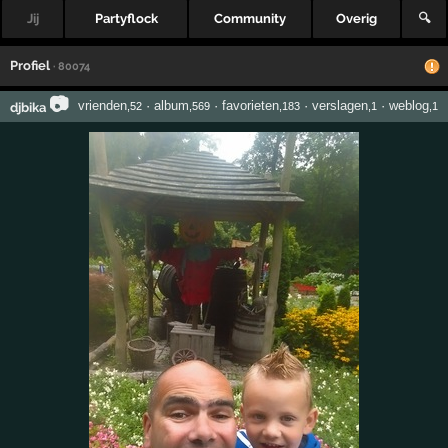
Jij
Partyflock
Community
Overig
🔍
Profiel
· 80074
📷
vrienden
·
album
·
favorieten
·
verslagen
·
weblog
djbika
,52
,569
,183
,1
,1