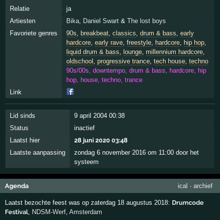
Relatie
ja
Artiesten
Bika
,
Daniel Swart
&
The lost boys
Favoriete genres
90s
,
breakbeat
,
classics
,
drum & bass
,
early
hardcore
,
early rave
,
freestyle
,
hardcore
,
hip hop
,
liquid drum & bass
,
lounge
,
millennium hardcore
,
oldschool
,
progressive trance
,
tech house
,
techno
90s/00s, downtempo, drum & bass, hardcore, hip
hop, house, techno, trance
Link
Lid sinds
9 april 2004 00:38
Status
inactief
Laatst hier
28 juni 2020 03:48
Laatste aanpassing
zondag 6 november 2016 om 11:00 door het
systeem
Agenda
ical
·
archief
Laatst bezochte feest was op zaterdag 18 augustus 2018:
Drumcode
Festival
,
NDSM-Werf
,
Amsterdam