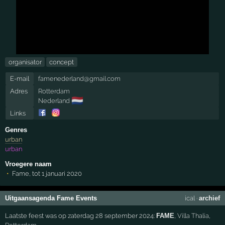
organisator
concept
E-mail
famenederland@gmail.com
Adres
Rotterdam
🇳🇱
Nederland
Links
Genres
urban
urban
Vroegere naam
Fame, tot 1 januari 2020
Uitgaansagenda Fame Events
ical
·
archief
Laatste feest was op zaterdag 28 september 2024:
FAME
,
Villa Thalia
,