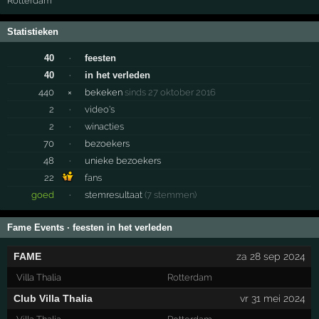
Rotterdam
Statistieken
40
·
feesten
40
·
in het verleden
440
×
bekeken
sinds 27 oktober 2016
2
·
video's
2
·
winacties
70
·
bezoekers
48
·
unieke bezoekers
22
fans
goed
·
stemresultaat
(7 stemmen)
Fame Events · feesten in het verleden
FAME
za 28 sep 2024
Villa Thalia
Rotterdam
Club Villa Thalia
vr 31 mei 2024