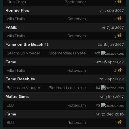
Club Cobra
Zoetermeer
1
Ronnie Flex
vr 1 sep 2017
Villa Thalia
Rotterdam
2
FAME
vr 7 jul 2017
Villa Thalia
Rotterdam
3
Fame on the Beach
zo 18 jun 2017
#2
128
Beachclub Vroeger
Bloemendaal aan zee
Fame
wo 26 apr 2017
Villa Thalia
Rotterdam
2
Fame Beach
zo 2 apr 2017
#4
82
Beachclub Vroeger
Bloemendaal aan zee
Maître Gîms
vr 3 feb 2017
23
BLU
Rotterdam
Fame
vr 30 dec 2016
BLU
Rotterdam
3