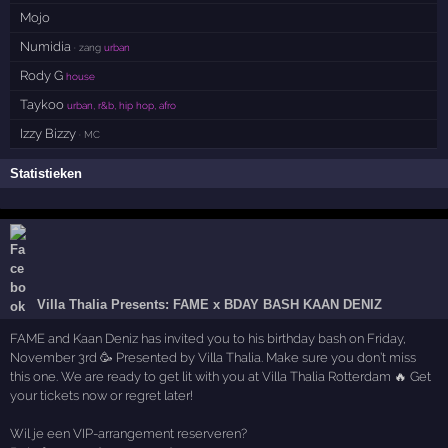
Mojo
Numidia
· zang
urban
Rody G
house
Taykoo
urban, r&b, hip hop, afro
Izzy Bizzy
· MC
Statistieken
Villa Thalia Presents: FAME x BDAY BASH KAAN DENIZ
FAME and Kaan Deniz has invited you to his birthday bash on Friday,
November 3rd 🥳 Presented by Villa Thalia. Make sure you don’t miss
this one. We are ready to get lit with you at Villa Thalia Rotterdam 🔥 Get
your tickets now or regret later!
Wil je een VIP-arrangement reserveren?