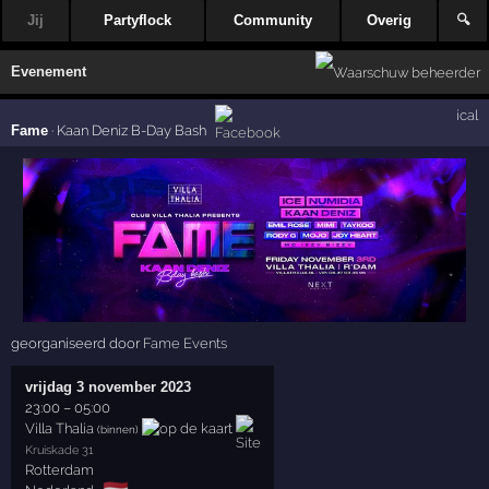
Jij
Partyflock
Community
Overig
🔍
Evenement
ical
Fame
·
Kaan Deniz B-Day Bash
georganiseerd door
Fame Events
vrijdag 3 november 2023
23:00
–
05:00
Villa Thalia
(binnen)
Kruiskade 31
Rotterdam