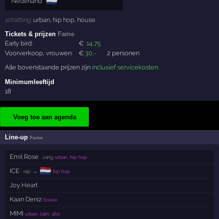
🇳🇱
Nederland
schatting:
urban
,
hip hop
,
house
Tickets & prijzen
Fame
Early bird:
€
14
,75
Voorverkoop, vrouwen:
€
30
,-
2 personen
Alle bovenstaande prijzen zijn
inclusief servicekosten
.
Minimumleeftijd
18
Voeg toe aan agenda
Line-up
Fame
Emil Rosé
· zang
urban, hip hop
🇳🇱
ICE
→
· rap
hip hop
Joy Heart
Kaan Deniz
house
MIMI
urban, latin, afro