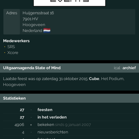
Adres
Huijgensstraat 16
7901 HV
Hoogeveen
🇳🇱
Nederland
Medewerkers
SRS
Xcore
Uitgaansagenda State of Mind
ical
·
archief
Laatste feest was op zaterdag 31 oktober 2015:
Cube
,
Het Podium
,
Hoogeveen
Statistieken
27
·
feesten
27
·
in het verleden
4906
×
bekeken
sinds 9 januari 2007
4
·
nieuwsberichten