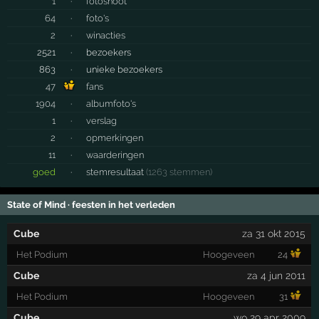
1
·
fotoshoot
64
·
foto's
2
·
winacties
2521
·
bezoekers
863
·
unieke bezoekers
47
fans
1904
·
albumfoto's
1
·
verslag
2
·
opmerkingen
11
·
waarderingen
goed
·
stemresultaat
(1263 stemmen)
State of Mind · feesten in het verleden
Cube
za 31 okt 2015
Het Podium
Hoogeveen
24
Cube
za 4 jun 2011
Het Podium
Hoogeveen
31
Cube
wo 29 apr 2009