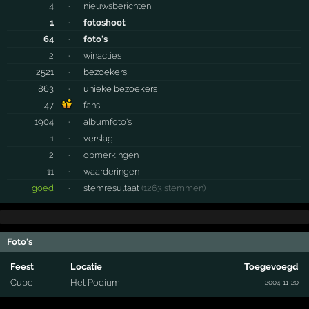
4
·
nieuwsberichten
1
·
fotoshoot
64
·
foto's
2
·
winacties
2521
·
bezoekers
863
·
unieke bezoekers
47
fans
1904
·
albumfoto's
1
·
verslag
2
·
opmerkingen
11
·
waarderingen
goed
·
stemresultaat
(1263 stemmen)
Foto's
Feest
Locatie
Toegevoegd
Cube
Het Podium
2004-11-20