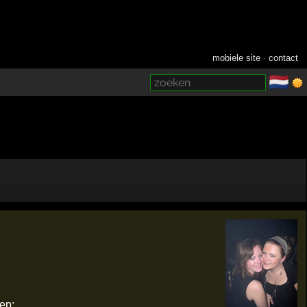
mobiele site
·
contact
🇳🇱
­