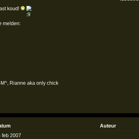
vast koud!
e melden:
-M^, Rianne aka only chick
atum
Auteur
 feb 2007