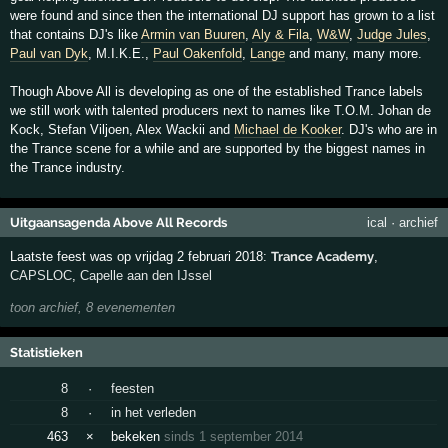
were found and since then the international DJ support has grown to a list
that contains DJ's like
Armin van Buuren
,
Aly & Fila
,
W&W
,
Judge Jules
,
Paul van Dyk
, M.I.K.E.,
Paul Oakenfold
,
Lange
and many, many more.
Though Above All is developing as one of the established Trance labels
we still work with talented producers next to names like T.O.M. Johan de
Kock, Stefan Viljoen, Alex Wackii and
Michael de Kooker
. DJ's who are in
the Trance scene for a while and are supported by the biggest names in
the Trance industry.
Uitgaansagenda Above All Records
ical
·
archief
Laatste feest was op vrijdag 2 februari 2018:
Trance Academy
,
CAPSLOC
,
Capelle aan den IJssel
toon archief, 8 evenementen
Statistieken
8
·
feesten
8
·
in het verleden
463
×
bekeken
sinds 1 september 2014