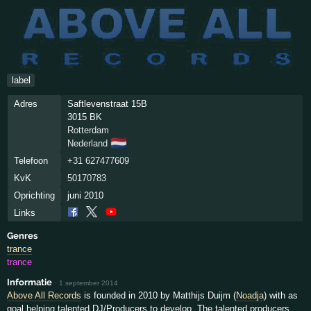
label
Adres
Saftlevenstraat 15B
3015 BK
Rotterdam
🇳🇱
Nederland
Telefoon
+31 627477609
KvK
50170783
Oprichting
juni 2010
Links
Genres
trance
trance
Informatie
·
1 september 2014
Above All Records
is founded in 2010 by Matthijs Duijm (
Noadja
) with as
goal helping talented DJ/Producers to develop. The talented producers