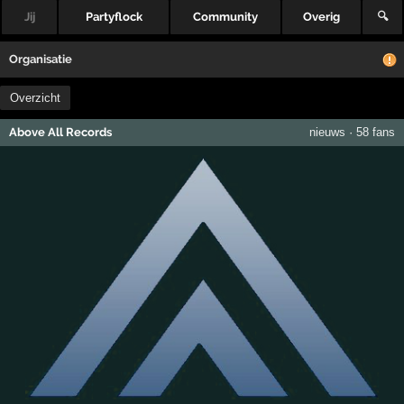
Jij
Partyflock
Community
Overig
🔍
Organisatie
Overzicht
Above All Records
nieuws
·
58 fans