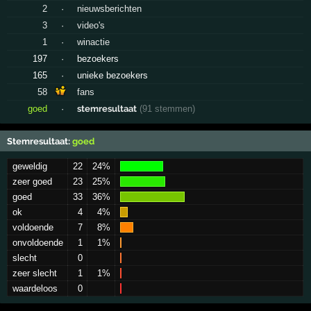
2
·
nieuwsberichten
3
·
video's
1
·
winactie
197
·
bezoekers
165
·
unieke bezoekers
58
fans
goed
·
stemresultaat
(91 stemmen)
Stemresultaat:
goed
geweldig
22
24%
zeer goed
23
25%
goed
33
36%
ok
4
4%
voldoende
7
8%
onvoldoende
1
1%
slecht
0
zeer slecht
1
1%
waardeloos
0