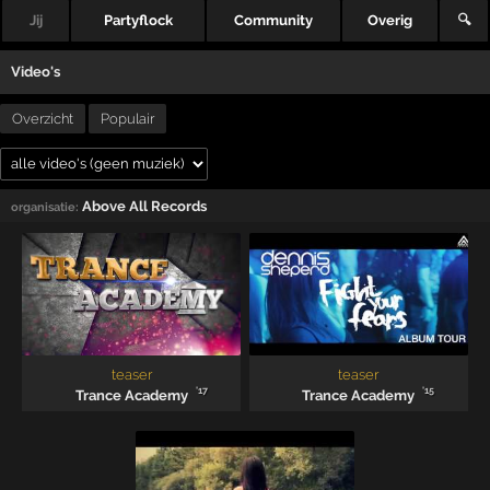
Jij
Partyflock
Community
Overig
🔍
Video's
Overzicht
Populair
Above All Records
organisatie:
teaser
teaser
'17
'15
Trance Academy
Trance Academy