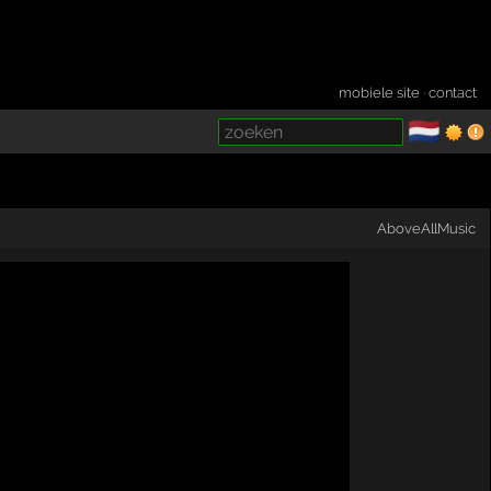
mobiele site
·
contact
🇳🇱
­
AboveAllMusic