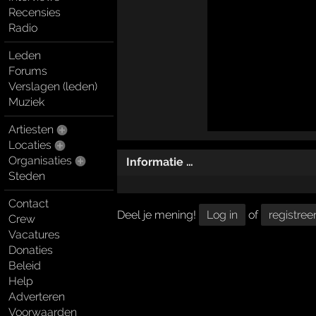
Recensies
Radio
Leden
Forums
Verslagen (leden)
Muziek
Artiesten
Locaties
Organisaties
Informatie …
Steden
Contact
Deel je mening!
Log in
of
registree
Crew
Vacatures
Donaties
Beleid
Help
Adverteren
Voorwaarden