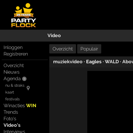
Video
Inloggen
Overzicht
Populair
Registreren
muziekvideo
· Eagles ·
WALD
·
Abov
Overzicht
Nieuws
Agenda
nu & straks
kaart
festivals
Winacties
WIN
Trends
Foto's
Video's
Interviews