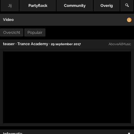
Jij
Partyflock
Community
Overig
🔍
Video
Overzicht
Populair
teaser
·
Trance Academy
·
29 september 2017
AboveAllMusic
Informatie …
▼