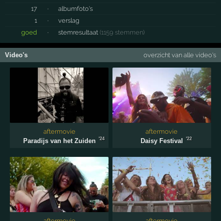
17
·
albumfoto's
1
·
verslag
goed
·
stemresultaat
(1159 stemmen)
Video's
overzicht van alle video's
aftermovie
aftermovie
'24
'22
Paradijs van het Zuiden
Daisy Festival
aftermovie
aftermovie