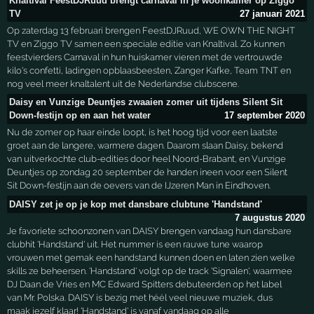
Knaltival FeestDJRuud brengt carnaval in je woonkamer op Ziggo
TV
27 januari 2021
Op zaterdag 13 februari brengen FeestDJRuud, WE OWN THE NIGHT
TV en Ziggo TV samen een speciale editie van Knaltival. Zo kunnen
feestvierders Carnaval in hun huiskamer vieren met de vertrouwde
kilo's confetti, ladingen opblaasbeesten, Zanger Kafke, Team TNT en
nog veel meer knaltalent uit de Nederlandse clubscene.
Daisy en Vunzige Deuntjes zwaaien zomer uit tijdens Silent Sit
Down-festijn op en aan het water
17 september 2020
Nu de zomer op haar einde loopt, is het hoog tijd voor een laatste
groet aan de langere, warmere dagen. Daarom slaan Daisy, bekend
van uitverkochte club-edities door heel Noord-Brabant, en Vunzige
Deuntjes op zondag 20 september de handen ineen voor een Silent
Sit Down-festijn aan de oevers van de IJzeren Man in Eindhoven.
DAISY zet je op je kop met dansbare clubtune 'Handstand'
7 augustus 2020
Je favoriete schoonzonen van DAISY brengen vandaag hun dansbare
clubhit 'Handstand' uit. Het nummer is een rauwe tune waarop
vrouwen met gemak een handstand kunnen doen en laten zien welke
skills ze beheersen. 'Handstand' volgt op de track 'Signalen', waarmee
DJ Daan de Vries en MC Edward Spitters debuteerden op het label
van Mr. Polska. DAISY is bezig met héél veel nieuwe muziek, dus
maak jezelf klaar! 'Handstand' is vanaf vandaag op alle