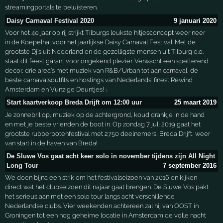
streamingportals te beluisteren.
Daisy Carnaval Festival 2020
9 januari 2020
Voor het 4e jaar op rij strijkt Tilburgs leukste hitjesconcept weer neer
in de Koepelhal voor het jaarlijkse Daisy Carnaval Festival. Met de
grootste Dj's uit Nederland en de gezelligste mensen uit Tilburg e.o.
staat dit feest garant voor ongekend plezier. Verwacht een spetterend
decor, drie area's met muziek van R&B/Urban tot aan carnaval, de
beste carnavalsoutfits en hostings van Nederlands' finest Rewind
Amsterdam en Vunzige Deuntjes!
1
Start kaartverkoop Breda Drijft om 12:00 uur
25 maart 2019
Je zonnebril op, muziek op de achtergrond, koud drankje in de hand
en met je beste vrienden de boot in. Op zondag 7 juli 2019 gaat het
grootste rubberbotenfestival met 2750 deelnemers, Breda Drijft, weer
van start in de haven van Breda!
De Sluwe Vos gaat acht keer solo in november tijdens zijn All Night
Long Tour
7 september 2016
We doen bijna een strik om het festivalseizoen van 2016 en kijken
direct wat het clubseizoen dit najaar gaat brengen. De Sluwe Vos pakt
het serieus aan met een solo tour langs acht verschillende
Nederlandse clubs. Vier weekenden achtereen zal hij van OOST in
Groningen tot een nog geheime locatie in Amsterdam de volle nacht