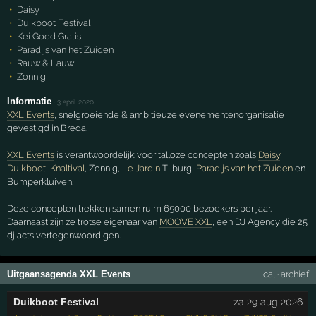
Daisy
Duikboot Festival
Kei Goed Gratis
Paradijs van het Zuiden
Rauw & Lauw
Zonnig
Informatie
·
3 april 2020
XXL Events
, snelgroeiende & ambitieuze evenementenorganisatie
gevestigd in Breda.
XXL Events
is verantwoordelijk voor talloze concepten zoals
Daisy
,
Duikboot
,
Knaltival
, Zonnig,
Le Jardin
Tilburg,
Paradijs van het Zuiden
en
Bumperkluiven.
Deze concepten trekken samen ruim 65000 bezoekers per jaar.
Daarnaast zijn ze trotse eigenaar van
MOOVE XXL
, een DJ Agency die 25
dj acts vertegenwoordigen.
Uitgaansagenda XXL Events
ical
·
archief
Duikboot Festival
za 29 aug 2026