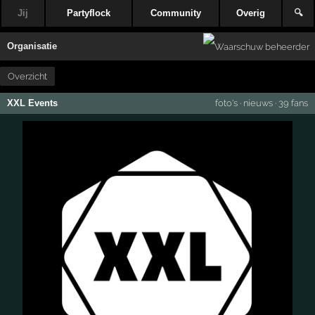
Jij
Partyflock
Community
Overig
🔍
Organisatie
Overzicht
XXL Events
foto's
·
nieuws
·
39 fans