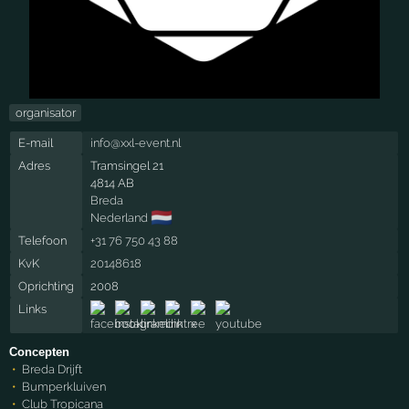
organisator
E-mail
info@xxl-event.nl
Adres
Tramsingel 21
4814 AB
Breda
🇳🇱
Nederland
Telefoon
+31 76 750 43 88
KvK
20148618
Oprichting
2008
Links
Concepten
Breda Drijft
Bumperkluiven
Club Tropicana