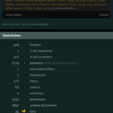
Ammé
,
Annasnel
,
Benny Rodrigues
,
BØĘRY
,
Campz
,
CHIMP
,
Cici Daze
,
CVNTS
,
Cynthia
Spiering
,
Dart
,
Davyboi
,
Fiene
,
FRANCK
,
Janis Zielinski
,
JO3Y3T
,
Job de Jong
,
Johnny 500
,
La$$a
,
Lauren Lo Sung
,
M-High
,
en nog 12 andere artiesten →
Asterdplas
Breda
toon archief, 307 evenementen
Statistieken
308
·
feesten
1
·
in de toekomst
307
·
in het verleden
7279
×
bekeken
sinds 16 februari 2009
7
·
nieuwsberichten
2
·
fotoshoots
227
·
foto's
68
·
video's
4
·
winacties
4051
·
bezoekers
1652
·
unieke bezoekers
39
fans