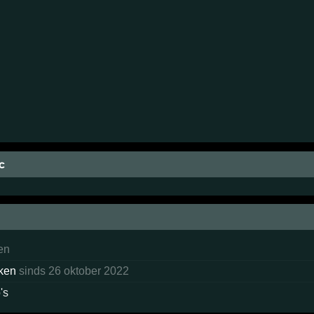
c
en
ken
sinds 26 oktober 2022
's