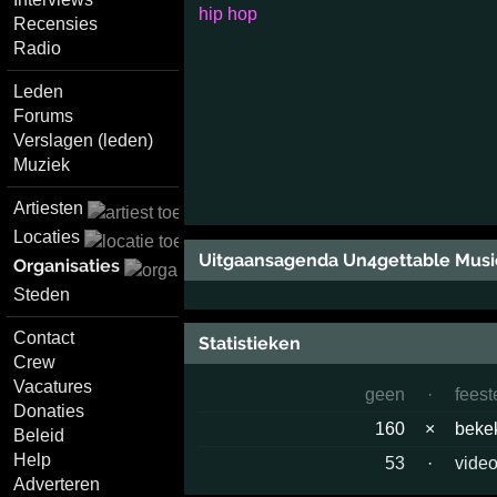
hip hop
Recensies
Radio
Leden
Forums
Verslagen (leden)
Muziek
Artiesten
Locaties
Uitgaansagenda Un4gettable Musi
Organisaties
Steden
Contact
Statistieken
Crew
Vacatures
geen
·
feest
Donaties
160
×
beke
Beleid
Help
53
·
video
Adverteren