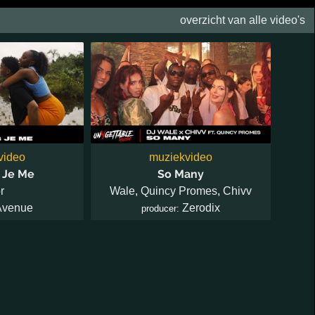
overzicht van alle video's
video
muziekvideo
 Je Me
So Many
r
Wale
,
Quincy Promes
,
Chivv
Avenue
Zerodix
producer: