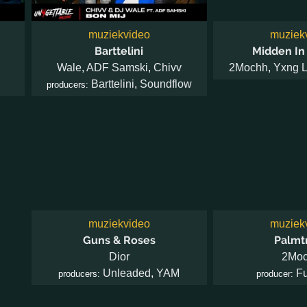
muziekvideo
muziek
Barttelini
Midden In
Wale
,
ADF Samski
,
Chivv
2Mochh
,
Yxng 
Barttelini
,
Soundflow
producers:
muziekvideo
muziek
Guns & Roses
Palmt
Dior
2Mo
Unleaded
,
YAM
F
producers:
producer: