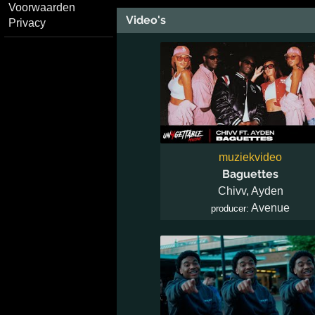
Voorwaarden
Video's
Privacy
muziekvideo
Baguettes
Chivv
,
Ayden
Avenue
producer: