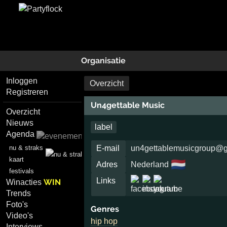
Organisatie
Inloggen
Overzicht
Registreren
Un4gettable Music
Overzicht
Nieuws
label
Agenda
nu & straks
E-mail
un4gettablemusicgroup@
kaart
🇳🇱
Adres
Nederland
festivals
Links
WIN
Winacties
Trends
Foto's
Genres
Video's
hip hop
Interviews