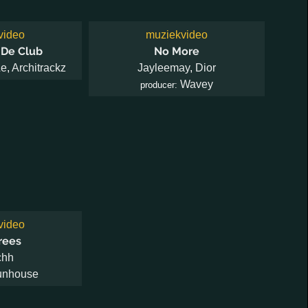
video
muziekvideo
 De Club
No More
Le
,
Architrackz
Jayleemay
,
Dior
Wavey
producer:
video
rees
chh
unhouse