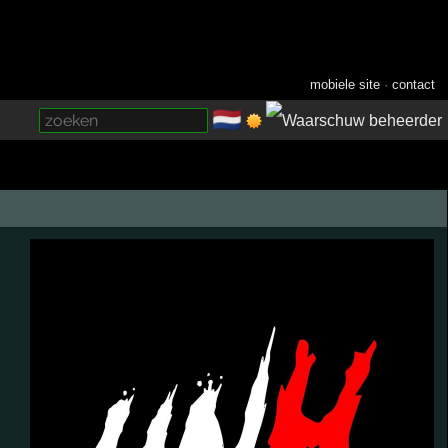
mobiele site
·
contact
🇳🇱
­