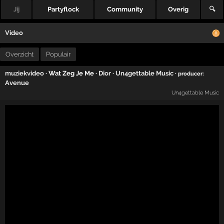
Jij
Partyflock
Community
Overig
🔍
Video
Overzicht
Populair
muziekvideo
· Wat Zeg Je Me ·
Dior
·
Un4gettable Music
·
producer:
Avenue
Un4gettable Music