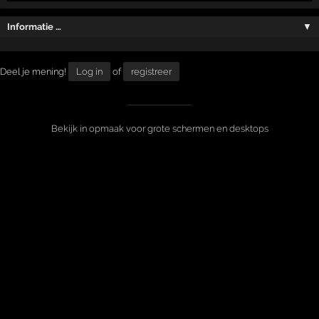
Informatie …
▼
Deel je mening!
Log in
of
registreer
Bekijk in opmaak voor grote schermen en desktops