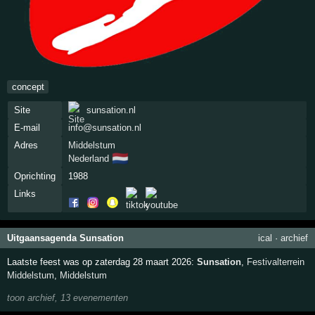
concept
Site
sunsation.nl
E-mail
info@sunsation.nl
Adres
Middelstum
🇳🇱
Nederland
Oprichting
1988
Links
Uitgaansagenda Sunsation
ical
·
archief
Laatste feest was op zaterdag 28 maart 2026:
Sunsation
,
Festivalterrein
Middelstum
,
Middelstum
toon archief, 13 evenementen