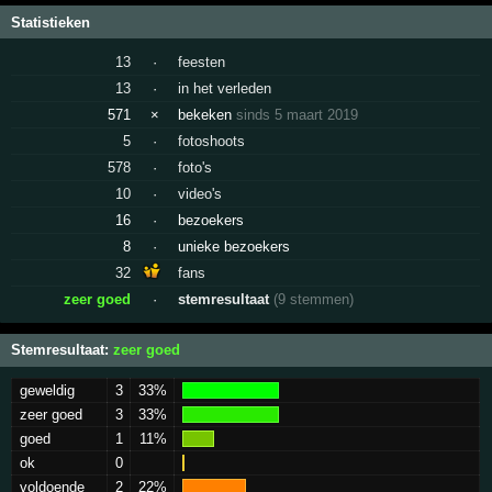
Statistieken
13
·
feesten
13
·
in het verleden
571
×
bekeken
sinds 5 maart 2019
5
·
fotoshoots
578
·
foto's
10
·
video's
16
·
bezoekers
8
·
unieke bezoekers
32
fans
zeer goed
·
stemresultaat
(9 stemmen)
Stemresultaat:
zeer goed
geweldig
3
33%
zeer goed
3
33%
goed
1
11%
ok
0
voldoende
2
22%