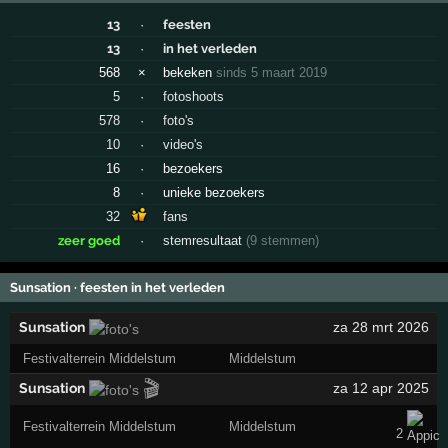
13
·
feesten
13
·
in het verleden
568
×
bekeken
sinds 5 maart 2019
5
·
fotoshoots
578
·
foto's
10
·
video's
16
·
bezoekers
8
·
unieke bezoekers
32
fans
zeer goed
·
stemresultaat
(9 stemmen)
Sunsation · feesten in het verleden
Sunsation
za 28 mrt 2026
Festivalterrein Middelstum
Middelstum
🎬
Sunsation
za 12 apr 2025
Festivalterrein Middelstum
Middelstum
2