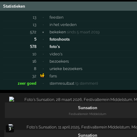
Statistieken
13
·
feesten
13
·
in het verleden
572
×
bekeken
sinds 5 maart 2019
5
·
fotoshoots
578
·
foto's
10
·
video's
16
·
bezoekers
8
·
unieke bezoekers
32
fans
zeer goed
·
stemresultaat
(9 stemmen)
Sunsation
Festivalterrein Middelstum
3
Sunsation