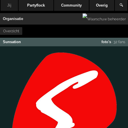
Jij
Partyflock
Community
Overig
🔍
Organisatie
Overzicht
Sunsation
foto's
·
32 fans