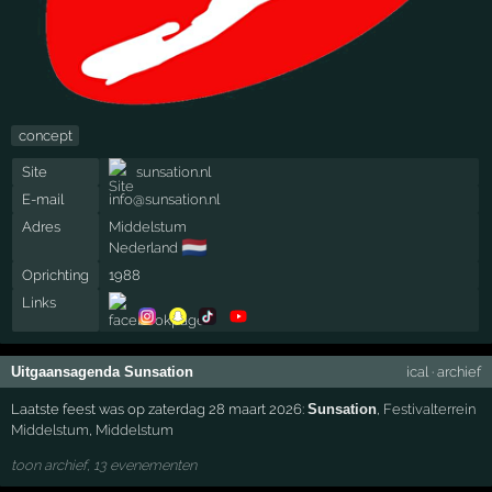
concept
Site
sunsation.nl
E-mail
info@sunsation.nl
Adres
Middelstum
🇳🇱
Nederland
Oprichting
1988
Links
Uitgaansagenda Sunsation
ical
·
archief
Laatste feest was op zaterdag 28 maart 2026:
Sunsation
,
Festivalterrein
Middelstum
,
Middelstum
toon archief, 13 evenementen