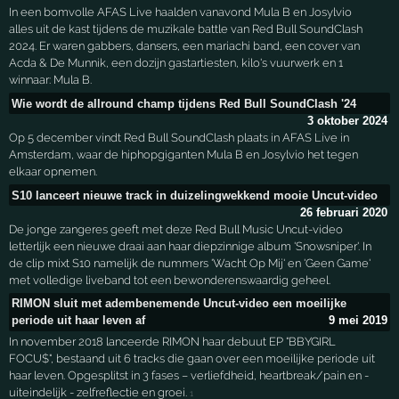
In een bomvolle AFAS Live haalden vanavond Mula B en Josylvio
alles uit de kast tijdens de muzikale battle van Red Bull SoundClash
2024. Er waren gabbers, dansers, een mariachi band, een cover van
Acda & De Munnik, een dozijn gastartiesten, kilo's vuurwerk en 1
winnaar: Mula B.
Wie wordt de allround champ tijdens Red Bull SoundClash '24
3 oktober 2024
Op 5 december vindt Red Bull SoundClash plaats in AFAS Live in
Amsterdam, waar de hiphopgiganten Mula B en Josylvio het tegen
elkaar opnemen.
S10 lanceert nieuwe track in duizelingwekkend mooie Uncut-video
26 februari 2020
De jonge zangeres geeft met deze Red Bull Music Uncut-video
letterlijk een nieuwe draai aan haar diepzinnige album 'Snowsniper'. In
de clip mixt S10 namelijk de nummers 'Wacht Op Mij' en 'Geen Game'
met volledige liveband tot een bewonderenswaardig geheel.
RIMON sluit met adembenemende Uncut-video een moeilijke
periode uit haar leven af
9 mei 2019
In november 2018 lanceerde RIMON haar debuut EP "BBYGIRL
FOCU$", bestaand uit 6 tracks die gaan over een moeilijke periode uit
haar leven. Opgesplitst in 3 fases – verliefdheid, heartbreak/pain en -
uiteindelijk - zelfreflectie en groei.
1