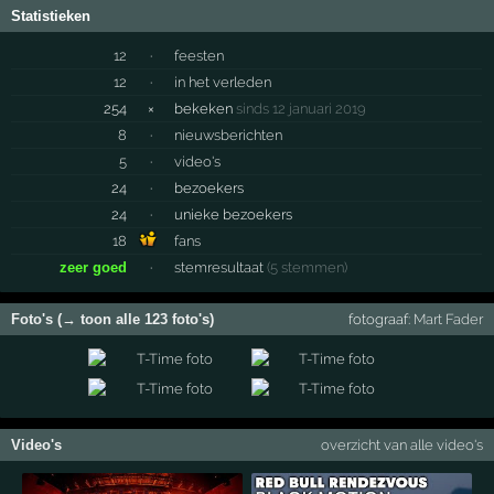
Statistieken
12
·
feesten
12
·
in het verleden
254
×
bekeken
sinds 12 januari 2019
8
·
nieuwsberichten
5
·
video's
24
·
bezoekers
24
·
unieke bezoekers
18
fans
zeer goed
·
stemresultaat
(5 stemmen)
Foto's (→ toon alle 123 foto's)
fotograaf:
Mart Fader
Video's
overzicht van alle video's