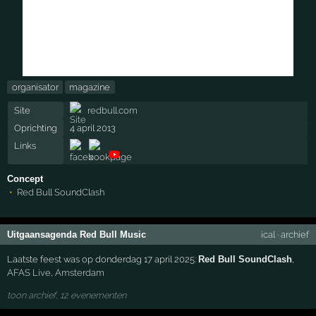
organisator
magazine
Site
redbull.com
Oprichting
4 april 2013
Links
Concept
Red Bull SoundClash
Uitgaansagenda Red Bull Music
ical
·
archief
Laatste feest was op donderdag 17 april 2025:
Red Bull SoundClash
,
AFAS Live
,
Amsterdam
toon archief, 12 evenementen