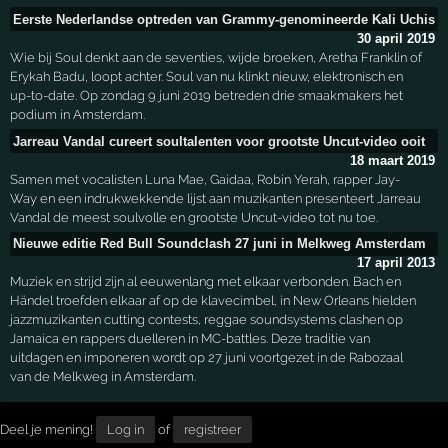
Eerste Nederlandse optreden van Grammy-genomineerde Kali Uchis
30 april 2019
Wie bij Soul denkt aan de seventies, wijde broeken, Aretha Franklin of
Erykah Badu, loopt achter. Soul van nu klinkt nieuw, elektronisch en
up-to-date. Op zondag 9 juni 2019 betreden drie smaakmakers het
podium in Amsterdam.
Jarreau Vandal cureert soultalenten voor grootste Uncut-video ooit
18 maart 2019
Samen met vocalisten Luna Mae, Gaidaa, Robin Yerah, rapper Jay-
Way en een indrukwekkende lijst aan muzikanten presenteert Jarreau
Vandal de meest soulvolle en grootste Uncut-video tot nu toe.
Nieuwe editie Red Bull Soundclash 27 juni in Melkweg Amsterdam
17 april 2013
Muziek en strijd zijn al eeuwenlang met elkaar verbonden. Bach en
Händel troefden elkaar af op de klavecimbel, in New Orleans hielden
jazzmuzikanten cutting contests, reggae soundsystems clashen op
Jamaica en rappers duelleren in MC-battles. Deze traditie van
uitdagen en imponeren wordt op 27 juni voortgezet in de Rabozaal
van de Melkweg in Amsterdam.
Deel je mening!
Log in
of
registreer