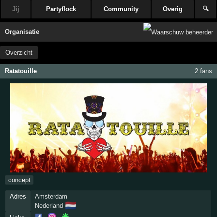
Jij
Partyflock
Community
Overig
🔍
Organisatie
Overzicht
Ratatouille
2 fans
concept
Adres
Amsterdam
🇳🇱
Nederland