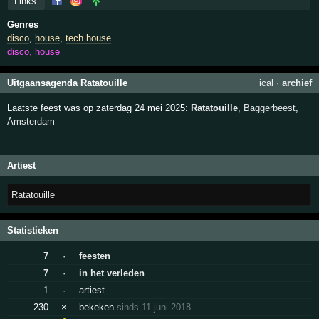
Links
Genres
disco
,
house
,
tech house
disco, house
Uitgaansagenda Ratatouille
ical
·
archief
Laatste feest was op zaterdag 24 mei 2025:
Ratatouille
,
Baggerbeest
,
Amsterdam
Artiest
Ratatouille
Statistieken
7
·
feesten
7
·
in het verleden
1
·
artiest
230
×
bekeken
sinds 11 juni 2018