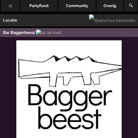
Jij
Partyflock
Community
Overig
🔍
Locatie
Bar Baggerbeest