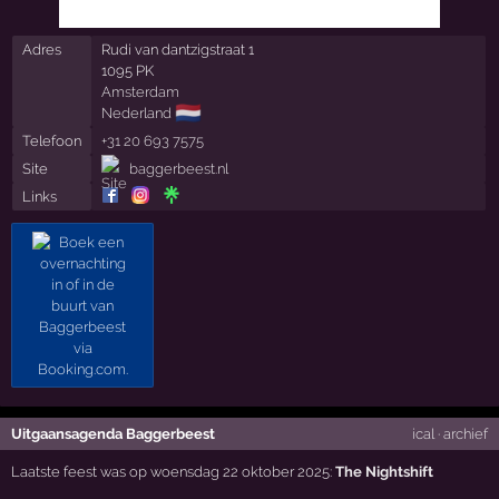
Adres
Rudi van dantzigstraat 1
1095 PK
Amsterdam
🇳🇱
Nederland
Telefoon
+31 20 693 7575
Site
baggerbeest.nl
Links
Uitgaansagenda Baggerbeest
ical
·
archief
Laatste feest was op woensdag 22 oktober 2025:
The Nightshift