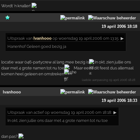
Wordt 'n knaller!
19 april 2006 18:18
Uitspraak
van
Ivanhooo
op woensdag 19 april 2006 om 13:15:
▶
Hanenhof Geleen goed bezig ja
locatie waar 046-partycrew al lang mee bezig is
In okt. zien jullie ons
daar met 4 grote namen tot nu toe
Maar eerst dit feest dus allemaal
komen heel geleen en omstreken
laatste aanpassing
19 april 2006 18:28
Ivanhooo
19 april 2006 18:33
Uitspraak
van actief op woensdag 19 april 2006 om 18:18:
▶
In okt. zien jullie ons daar met 4 grote namen tot nu toe
dan pas?