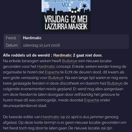
Feest
Hardmatic
Datum
zaterdag 10 juni 2006
Alle roddels uit de wereld :
Hardmatic
2 gaat niet door.
Na enkele bewogen weken heeft
Bullzeye
een nieuwe locatie
gevonden voor het
Hardmatic
concept. Enkele weken eerder kreeg de
organisatie te horen dat
Espacha
te Echt de deuren sloot, dit kwam als
een grote verrassing voor
Bullzeye
. Na een lange tijd waren er nog eens
twee geslaagde feesten in deze discotheek en daarom had
Bullzeye
de
volgende evenementen reeds gepland. Er werd nog alles aangedaan
om deze feesten te laten doorgaan door zelfstandig het gebouw te
huren maar dit was onmogelijk, mede doordat
Espacha
onder
deurwaardersbevel staat.
De tweede editie van
Hardmatic
op 22 april is dus jammer genoeg
afgelast. Op deze korte termijn is er geen nieuwe locatie gevonden om
het feest toch nog door te laten gaan. De nieuwe locatie zal zijn