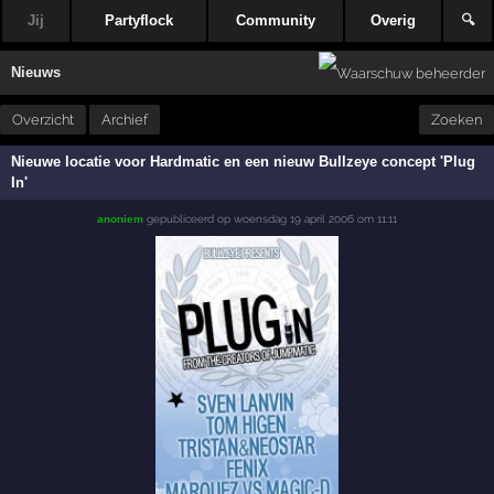
Jij
Partyflock
Community
Overig
🔍
Nieuws
Overzicht
Archief
Zoeken
Nieuwe locatie voor Hardmatic en een nieuw Bullzeye concept 'Plug
In'
gepubliceerd op
woensdag 19 april 2006 om 11:11
anoniem