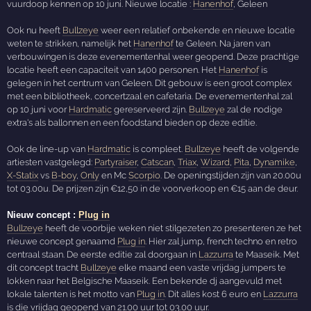
vuurdoop kennen op 10 juni. Nieuwe locatie :
Hanenhof
, Geleen
Ook nu heeft
Bullzeye
weer een relatief onbekende en nieuwe locatie
weten te strikken, namelijk het
Hanenhof
te Geleen. Na jaren van
verbouwingen is deze evenementenhal weer geopend. Deze prachtige
locatie heeft een capaciteit van 1400 personen. Het
Hanenhof
is
gelegen in het centrum van Geleen. Dit gebouw is een groot complex
met een bibliotheek, concertzaal en cafetaria. De evenementenhal zal
op 10 juni voor
Hardmatic
gereserveerd zijn.
Bullzeye
zal de nodige
extra's als ballonnen en een foodstand bieden op deze editie.
Ook de line-up van
Hardmatic
is compleet.
Bullzeye
heeft de volgende
artiesten vastgelegd:
Partyraiser
,
Catscan
,
Triax
,
Wizard
,
Pita
,
Dynamike
,
X-Statix
vs
B-boy
,
Only
en Mc
Scorpio
. De openingstijden zijn van 20.00u
tot 03.00u. De prijzen zijn €12,50 in de voorverkoop en €15 aan de deur.
Nieuw concept :
Plug in
Bullzeye
heeft de voorbije weken niet stilgezeten zo presenteren ze het
nieuwe concept genaamd
Plug in
. Hier zal jump, french techno en retro
centraal staan. De eerste editie zal doorgaan in
Lazzurra
te Maaseik. Met
dit concept tracht
Bullzeye
elke maand een vaste vrijdag jumpers te
lokken naar het Belgische Maaseik. Een bekende dj aangevuld met
lokale talenten is het motto van
Plug in
. Dit alles kost 6 euro en
Lazzurra
is die vrijdag geopend van 21.00 uur tot 03.00 uur.