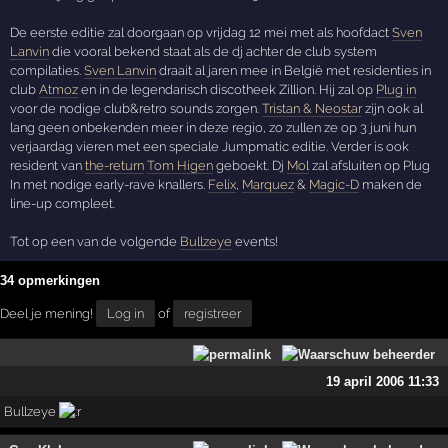
De eerste editie zal doorgaan op vrijdag 12 mei met als hoofdact
Sven
Lanvin
die vooral bekend staat als de dj achter de club system
compilaties.
Sven Lanvin
draait al jaren mee in België met residenties in
club
Atmoz
en in de legendarisch discotheek Zillion. Hij zal op
Plug in
voor de nodige club&retro sounds zorgen.
Tristan & Neostar
zijn ook al
lang geen onbekenden meer in deze regio, zo zullen ze op 3 juni hun
verjaardag vieren met een speciale Jumpmatic editie. Verder is ook
resident van
the-return
Tom Higen
geboekt. Dj
Mol
zal afsluiten op Plug
In met nodige early-rave knallers.
Felix
,
Marquez
&
Magic-D
maken de
line-up compleet.
Tot op een van de volgende
Bullzeye
events!
34 opmerkingen
Deel je mening!
Log in
of
registreer
19 april 2006 11:33
Bullzeye