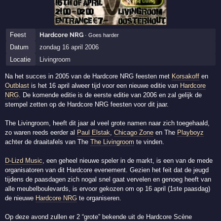
Feest
Hardcore NRG
· Goes harder
Datum
zondag 16 april 2006
Locatie
Livingroom
Na het succes in 2005 van de Hardcore NRG feesten met
Korsakoff
en
Outblast
is het 16 april alweer tijd voor een nieuwe editie van
Hardcore
NRG
. De komende editie is de eerste editie van 2006 en zal gelijk de
stempel zetten op de Hardcore NRG feesten voor dit jaar.
The Livingroom, heeft dit jaar al veel grote namen naar zich toegehaald,
zo waren reeds eerder al
Paul Elstak
,
Chicago Zone
en The
Playboyz
achter de draaitafels van The
The Livingroom
te vinden.
D-Lizd Music
, een geheel nieuwe speler in de markt, is een van de mede
organisatoren van dit Hardcore evenement. Gezien het feit dat de jeugd
tijdens de paasdagen zich nogal snel gaat vervelen en genoeg heeft van
alle meubelboulevards, is ervoor gekozen om op 16 april (1ste paasdag)
de nieuwe
Hardcore NRG
te organiseren.
Op deze avond zullen er 2 “grote” bekende uit de Hardcore Scène