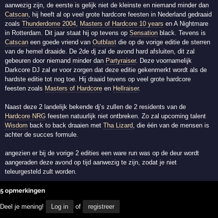
aanwezig zijn, de eerste is gelijk niet de kleinste en niemand minder dan
Catscan
, hij heeft al op veel grote hardcore feesten in Nederland gedraaid
zoals
Thunderdome 2004
,
Masters of Hardcore 10 years
en A Nightmare
in Rotterdam. Dit jaar staat hij op tevens op
Sensation
black. Tevens is
Catscan
een goede vriend van
Outblast
die op de vorige editie de sterren
van de hemel draaide. De 2de dj zal de avond hard afsluiten, dit zal
gebeuren door niemand minder dan
Partyraiser
. Deze voornamelijk
Darkcore DJ zal er voor zorgen dat deze editie gekenmerkt wordt als de
hardste editie tot nog toe. Hij draaid tevens op veel grote hardcore
feesten zoals
Masters of Hardcore
en
Hellraiser
.
Naast deze 2 landelijk bekende dj’s zullen de 2 residents van de
Hardcore NRG
feesten natuurlijk niet ontbreken. Zo zal upcoming talent
Wisdom
back to back draaien met
Tha Lizard
, die één van de mensen is
achter de succes formule.
angezien er bij de vorige 2 edities een ware run was op de deur wordt
aangeraden deze avond op tijd aanwezig te zijn, zodat je niet
teleurgesteld zult worden.
5 opmerkingen
Deel je mening!
Log in
of
registreer